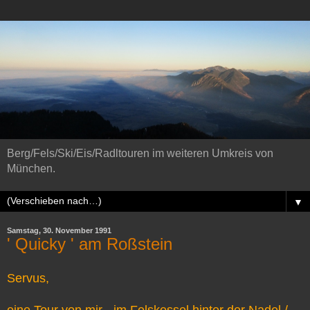
Berg/Fels/Ski/Eis/Radltouren im weiteren Umkreis von
München.
▼
Samstag, 30. November 1991
' Quicky ' am Roßstein
Servus,
eine Tour von mir - im Felskessel hinter der Nadel /