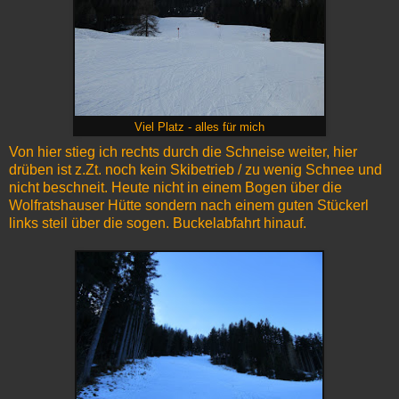
Viel Platz - alles für mich
Von hier stieg ich rechts durch die Schneise weiter, hier
drüben ist z.Zt. noch kein Skibetrieb / zu wenig Schnee und
nicht beschneit. Heute nicht in einem Bogen über die
Wolfratshauser Hütte sondern nach einem guten Stückerl
links steil über die sogen. Buckelabfahrt hinauf.