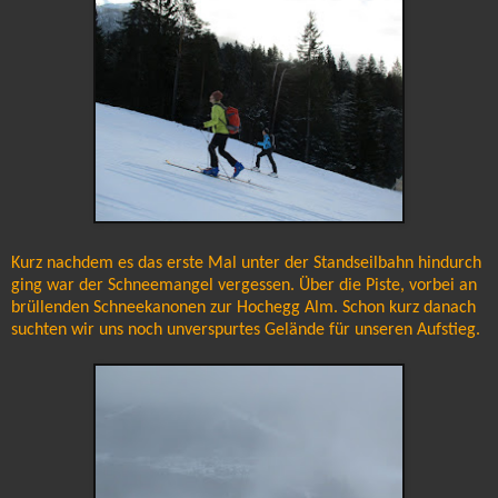
Kurz nachdem es das erste Mal unter der Standseilbahn hindurch
ging war der Schneemangel vergessen. Über die Piste, vorbei an
brüllenden Schneekanonen zur Hochegg Alm. Schon kurz danach
suchten wir uns noch unverspurtes Gelände für unseren Aufstieg.