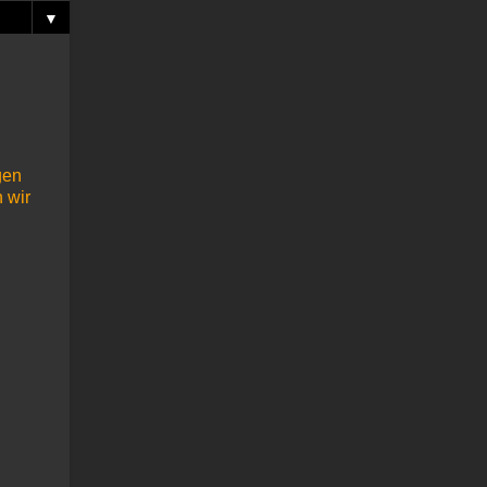
▼
gen
 wir