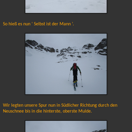
So hieß es nun ‘ Selbst ist der Mann ‘.
Wir legten unsere Spur nun in Südlicher Richtung durch den
Neuschnee bis in die hinterste, oberste Mulde.