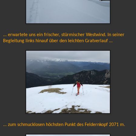
... erwartete uns ein frischer, stürmischer Westwind. In seiner
Begleitung links hinauf über den leichten Gratverlauf ...
... zum schmucklosen höchsten Punkt des Feldernkopf 2071 m.