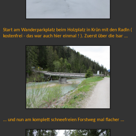
Start am Wanderparkplatz beim Holzplatz in Krün mit den Radln (
kostenfrei - das war auch hier einmal ! ). Zuerst über die Isar ...
... und nun am komplett schneefreien Forstweg mal flacher ...