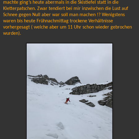
machte ging’s heute abermals in die Skistiefel statt in die
Kletterpatschen. Zwar tendiert bei mir inzwischen die Lust auf
Schnee gegen Null aber war soll man machen !? Wenigstens
waren bis heute Frühnachmittag trockene Verhältnisse
vorhergesagt ( welche aber um 11 Uhr schon wieder gebrochen
wurden).