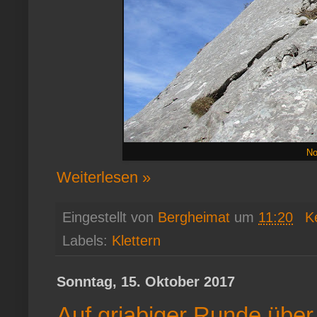
No
Weiterlesen »
Eingestellt von
Bergheimat
um
11:20
K
Labels:
Klettern
Sonntag, 15. Oktober 2017
Auf griabiger Runde übe