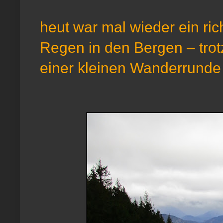
heut war mal wieder ein ri
Regen in den Bergen – tro
einer kleinen Wanderrunde 