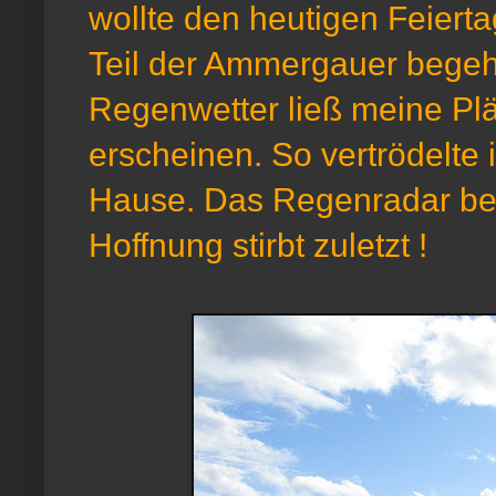
wollte den heutigen Feierta
Teil der Ammergauer begeh
Regenwetter ließ
meine Plä
erscheinen. So vertrödelte 
Hause. Das Regenradar beob
Hoffnung stirbt zuletzt !