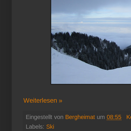
Weiterlesen »
Eingestellt von
Bergheimat
um
08:55
K
Labels:
Ski