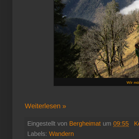
Wir mö
Weiterlesen »
Eingestellt von
Bergheimat
um
09:55
K
Labels:
Wandern