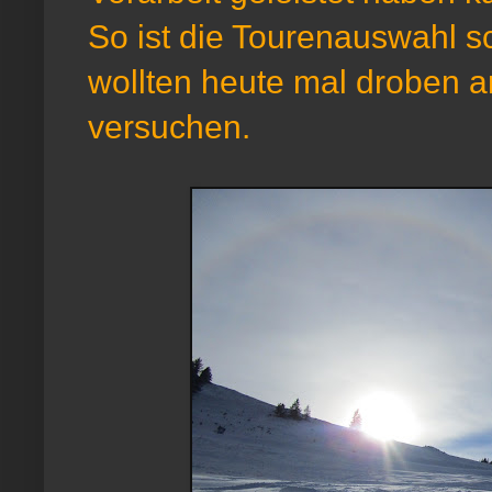
So ist die Tourenauswahl s
wollten heute mal droben a
versuchen.