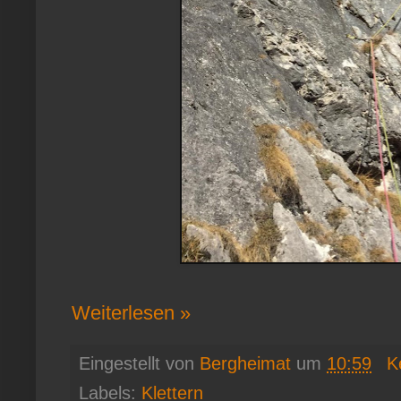
Weiterlesen »
Eingestellt von
Bergheimat
um
10:59
K
Labels:
Klettern