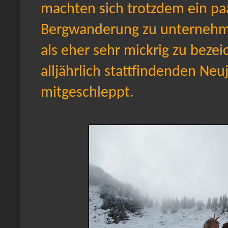
machten sich trotzdem ein paa
Bergwanderung zu unternehm
als eher sehr mickrig zu beze
alljährlich stattfindenden Neu
mitgeschleppt.