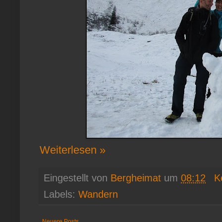
Weiterlesen »
Eingestellt von
Bergheimat
um
08:12
K
Labels:
Wandern
Neuere Posts