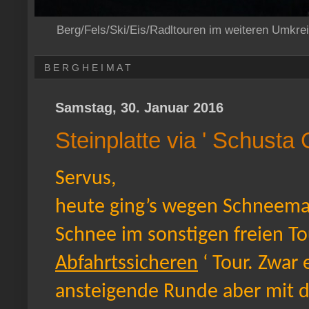
Berg/Fels/Ski/Eis/Radltouren im weiteren Umkre
B E R G H E I M A T
Samstag, 30. Januar 2016
Steinplatte via ' Schusta 
Servus,
heute ging’s wegen Schneem
Schnee im sonstigen freien To
Abfahrtssicheren
‘ Tour. Zwar 
ansteigende Runde aber mit de