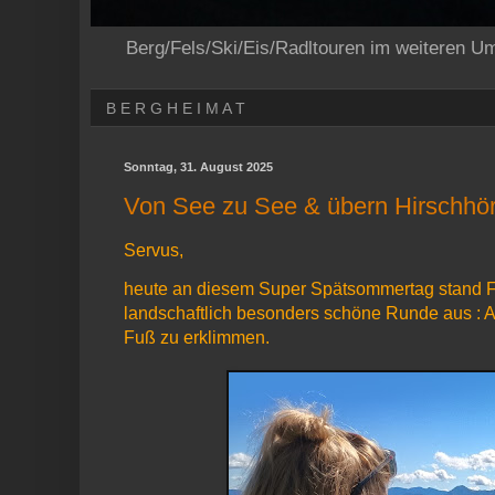
Berg/Fels/Ski/Eis/Radltouren im weiteren U
B E R G H E I M A T
Sonntag, 31. August 2025
Von See zu See & übern Hirschhör
Servus,
heute an diesem Super Spätsommertag stand Frei
landschaftlich besonders schöne Runde aus : A
Fuß zu erklimmen.