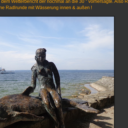
em Wetterbericht der nochmal an die 30 ° vorhersagte. Also R
eine Radlrunde mit Wässerung innen & außen !