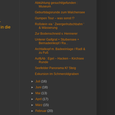
Abkühlung gesucht/gefunden :
Museum
Geburtstagsrunde zum Walchensee
Gumpen Tour – was sonst !?
–
Roßstein via ‘ Zwergerlrutschbahn ‘
in die
& Wässerung
Zur Bodenschneid v. Hennerer
Unterer Gaifgrat + Stuibensee +
Bernadeinkopf / Ra...
Archtalkopf m. Badeeinlage / Radl &
zu Fuß
Auf&Ab : Egel – Hacken – Kirchsee
Runde
Seefelder Panorama Kl' Steig
Exkursion im Schmeroldgraben
►
Juli
(16)
►
Juni
(18)
►
Mai
(13)
►
April
(17)
►
März
(15)
►
Februar
(20)