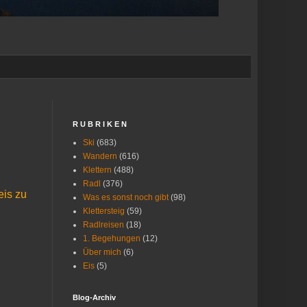
R U B R I K E N
Ski
(683)
Wandern
(616)
Klettern
(488)
Radl
(376)
eis zu
Was es sonst noch gibt
(98)
Klettersteig
(59)
Radlreisen
(18)
1. Begehungen
(12)
Über mich
(6)
Eis
(5)
Blog-Archiv