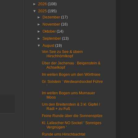
►
2026
(108)
▼
2025
(195)
►
Dezember
(17)
►
November
(16)
►
Oktober
(14)
►
September
(13)
▼
August
(19)
Von See zu See & übern
Hirschhörnlkopf
Über der Jachenau : Beigenstein &
Achselkopf
Im weiten Bogen um den Wörthsee
Gr. Solstein ‘ Westwandsockel Führe
‘
Im weiten Bogen ums Murnauer
Moos
Um den Breitenstein & 3 kl. Gipfel /
Radl + zu Fuß
Feine Runde über die Sonnenspitze
Kl. Lafascher NO Sockel ‘ Sonniges
Vergnügen ‘
Runde ums Hirschbachtal