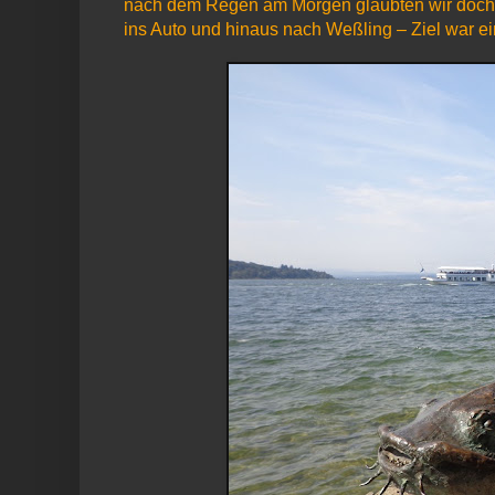
nach dem Regen am Morgen glaubten wir doch d
ins Auto und hinaus nach Weßling – Ziel war 