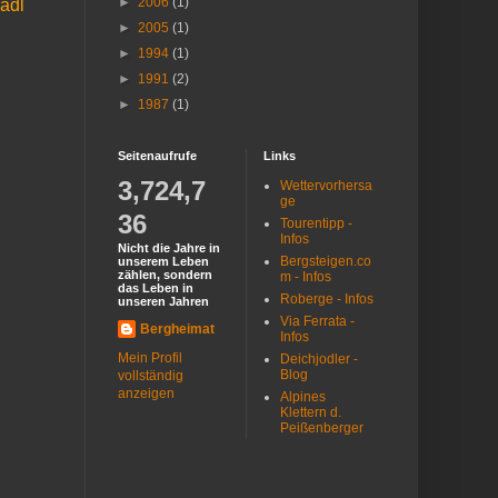
►
2006
(1)
adl
►
2005
(1)
►
1994
(1)
►
1991
(2)
►
1987
(1)
Seitenaufrufe
Links
3,724,7
Wettervorhersa
ge
36
Tourentipp -
Infos
Nicht die Jahre in
Bergsteigen.co
unserem Leben
zählen, sondern
m - Infos
das Leben in
Roberge - Infos
unseren Jahren
Via Ferrata -
Bergheimat
Infos
Mein Profil
Deichjodler -
Blog
vollständig
anzeigen
Alpines
Klettern d.
Peißenberger