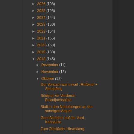
►
2026
(108)
►
2025
(195)
►
2024
(144)
►
2023
(150)
►
2022
(154)
►
2021
(165)
►
2020
(153)
►
2019
(130)
▼
2018
(145)
►
Dezember
(11)
►
November
(13)
▼
Oktober
(12)
Der Versuch war’s wert : Roßkopf +
Stümpfling
Südgrat zur Vorderen
Brandjochspitze
Statt in den Nebelbergen an der
sonnigen Amper
Genußklettern auf die Vord.
Karlspitze
Zum Ohlstädter Hirschberg