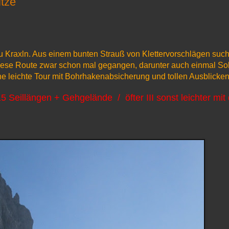
itze
zu Kraxln. Aus einem bunten Strauß von Klettervorschlägen such
 diese Route zwar schon mal gegangen, darunter auch einmal So
eine leichte Tour mit Bohrhakenabsicherung und tollen Ausblicken
 Seillängen + Gehgelände / öfter III sonst leichter mit 