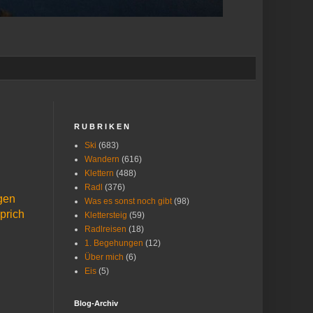
R U B R I K E N
Ski
(683)
Wandern
(616)
Klettern
(488)
Radl
(376)
gen
Was es sonst noch gibt
(98)
prich
Klettersteig
(59)
Radlreisen
(18)
1. Begehungen
(12)
Über mich
(6)
Eis
(5)
Blog-Archiv