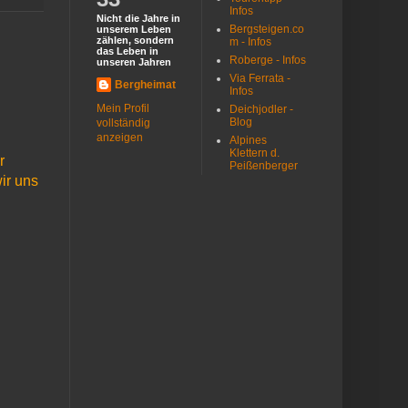
Infos
Nicht die Jahre in
Bergsteigen.co
unserem Leben
zählen, sondern
m - Infos
das Leben in
Roberge - Infos
unseren Jahren
Via Ferrata -
Bergheimat
Infos
Mein Profil
Deichjodler -
Blog
vollständig
anzeigen
Alpines
Klettern d.
r
Peißenberger
ir uns