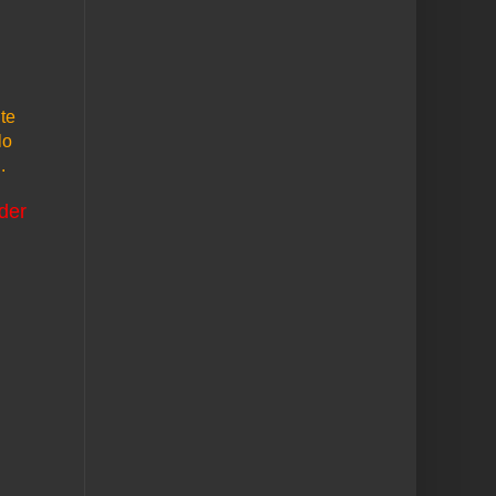
te
lo
.
der