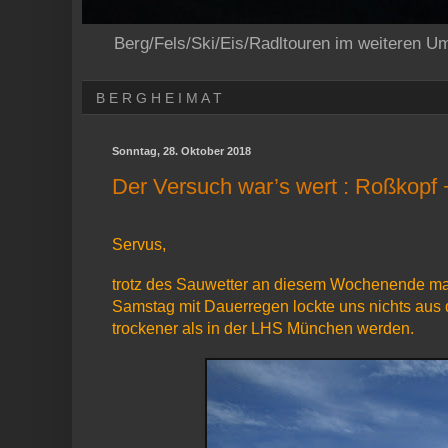
Berg/Fels/Ski/Eis/Radltouren im weiteren U
B E R G H E I M A T
Sonntag, 28. Oktober 2018
Der Versuch war’s wert : Roßkopf 
Servus,
trotz des Sauwetter an diesem Wochenende mac
Samstag mit Dauerregen lockte uns nichts aus d
trockener als in der LHS München werden.