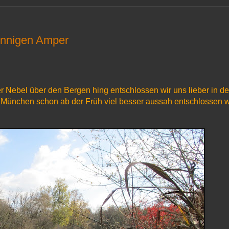
sonnigen Amper
r Nebel über den Bergen hing entschlossen wir uns lieber in de
 München schon ab der Früh viel besser aussah entschlossen w