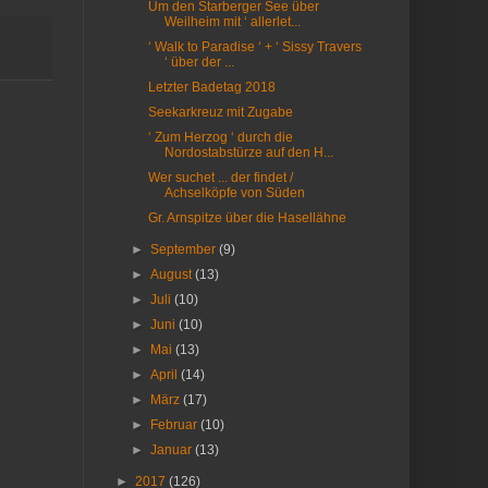
Um den Starberger See über
Weilheim mit ‘ allerlet...
‘ Walk to Paradise ‘ + ‘ Sissy Travers
‘ über der ...
Letzter Badetag 2018
Seekarkreuz mit Zugabe
‘ Zum Herzog ‘ durch die
Nordostabstürze auf den H...
Wer suchet ... der findet /
Achselköpfe von Süden
Gr. Arnspitze über die Hasellähne
►
September
(9)
►
August
(13)
►
Juli
(10)
►
Juni
(10)
►
Mai
(13)
►
April
(14)
►
März
(17)
►
Februar
(10)
►
Januar
(13)
►
2017
(126)