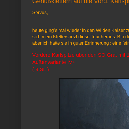
Genußklettern auf die Vord. Karlsp
Servus,
heute ging’s mal wieder in den Wilden Kaiser 
sich mein Kletterspezl diese Tour heraus. Bin
aber ich hatte sie in guter Errinnerung : eine f
Vordere Karlspitze über den SO Grat mit 15
Außenvariante IV+
( 9.SL )