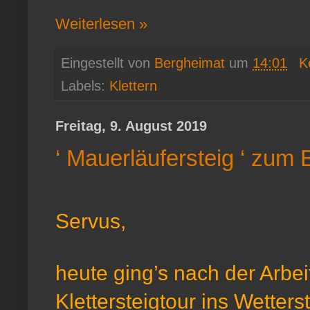
Weiterlesen »
Eingestellt von
Bergheimat
um
14:01
K
Labels:
Klettern
Freitag, 9. August 2019
‘ Mauerläufersteig ‘ zum
Servus,
heute ging’s nach der Arbe
Klettersteigtour ins Wetters