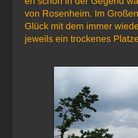
eh schon in der Gegend war
von Rosenheim. Im Großen
Glück mit dem immer wied
jeweils ein trockenes Platze