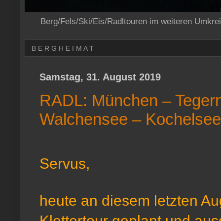
Berg/Fels/Ski/Eis/Radltouren im weiteren Umkre
B E R G H E I M A T
Samstag, 31. August 2019
RADL: München – Tegerns
Walchensee – Kochelsee
Servus,
heute an diesem letzten Au
Klettertour geplant und aus