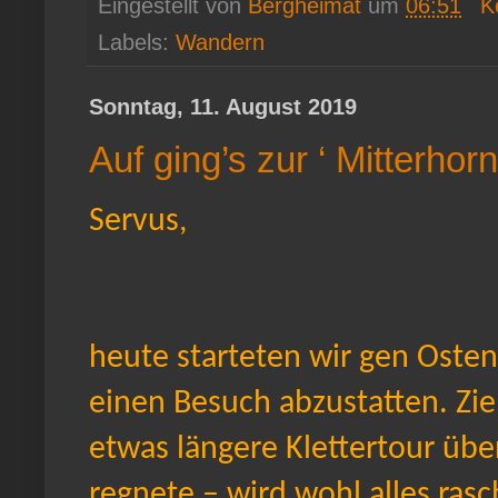
Eingestellt von
Bergheimat
um
06:51
K
Labels:
Wandern
Sonntag, 11. August 2019
Auf ging’s zur ‘ Mitterhorn
Servus,
heute starteten wir gen Oste
einen Besuch abzustatten. Ziel
etwas längere Klettertour über
regnete – wird wohl alles rasc