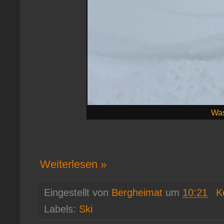
Was
Weiterlesen »
Eingestellt von
Bergheimat
um
10:21
K
Labels:
Ski