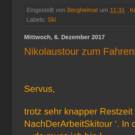
Eingestellt von
Bergheimat
um
11:31
K
Labels:
Ski
Mittwoch, 6. Dezember 2017
Nikolaustour zum Fahren
Servus,
trotz sehr knapper Restzeit
NachDerArbeitSkitour ‘. I