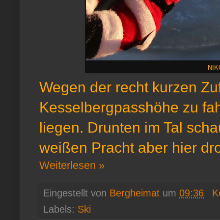
NIK
Wegen der recht kurzen Zuf
Kesselbergpasshöhe zu fah
liegen. Drunten im Tal scha
weißen Pracht aber hier dr
Weiterlesen »
Eingestellt von
Bergheimat
um
09:36
K
Labels:
Ski