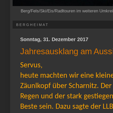
Berg/Fels/Ski/Eis/Radltouren im weiteren Umkre
B E R G H E I M A T
Sonntag, 31. Dezember 2017
Jahresausklang am Aus
Servus,
heute machten wir eine kleine
Zäunlkopf über Scharnitz. Der
Regen und der stark gestiege
Beste sein. Dazu sagte der LL