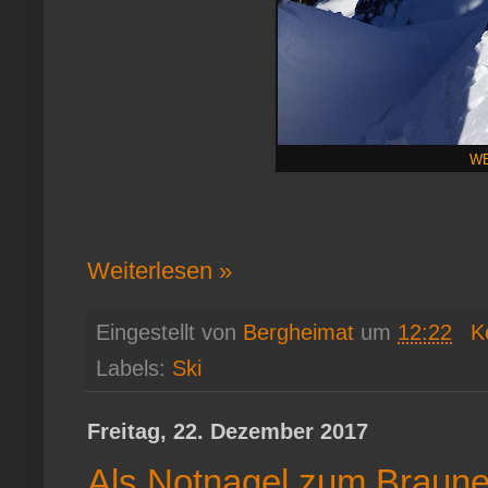
WE
Weiterlesen »
Eingestellt von
Bergheimat
um
12:22
K
Labels:
Ski
Freitag, 22. Dezember 2017
Als Notnagel zum Braun