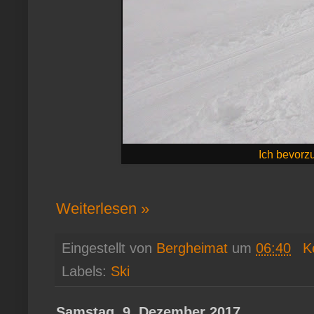
Ich bevorz
Weiterlesen »
Eingestellt von
Bergheimat
um
06:40
K
Labels:
Ski
Samstag, 9. Dezember 2017