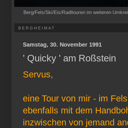
Berg/Fels/Ski/Eis/Radltouren im weiteren Umkre
B E R G H E I M A T
Samstag, 30. November 1991
' Quicky ' am Roßstein
Servus,
eine Tour von mir - im Fels
ebenfalls mit dem Handbohr
inzwischen von jemand and