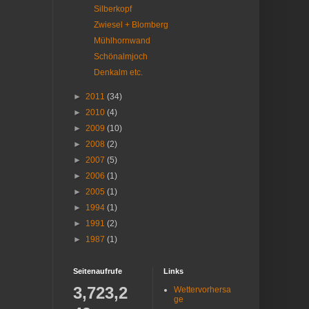
Silberkopf
Zwiesel + Blomberg
Mühlhornwand
Schönalmjoch
Denkalm etc.
►
2011
(34)
►
2010
(4)
►
2009
(10)
►
2008
(2)
►
2007
(5)
►
2006
(1)
►
2005
(1)
►
1994
(1)
►
1991
(2)
►
1987
(1)
Seitenaufrufe
Links
3,723,2
Wettervorhersa
ge