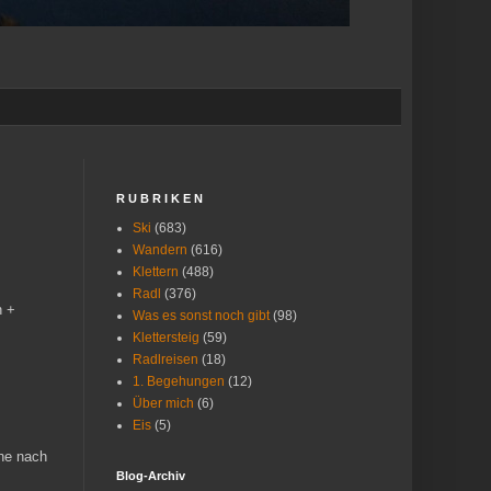
R U B R I K E N
Ski
(683)
Wandern
(616)
Klettern
(488)
Radl
(376)
n +
Was es sonst noch gibt
(98)
Klettersteig
(59)
Radlreisen
(18)
1. Begehungen
(12)
Über mich
(6)
Eis
(5)
che nach
Blog-Archiv