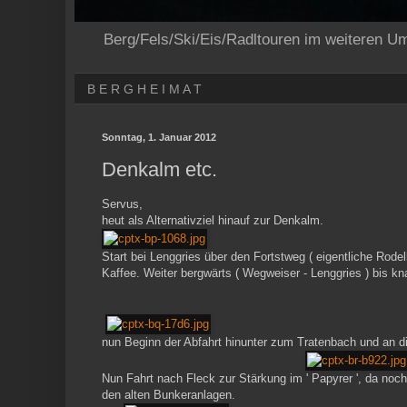
Berg/Fels/Ski/Eis/Radltouren im weiteren U
B E R G H E I M A T
Sonntag, 1. Januar 2012
Denkalm etc.
Servus,
heut als Alternativziel hinauf zur Denkalm.
Start bei Lenggries über den Fortstweg ( eigentliche Rode
Kaffee. Weiter bergwärts ( Wegweiser - Lenggries ) bis kn
nun Beginn der Abfahrt hinunter zum Tratenbach und an die
Nun Fahrt nach Fleck zur Stärkung im ' Papyrer ', da noc
den alten Bunkeranlagen.