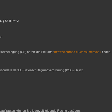
. § 55 II RstV:
l:
treitbeilegung (OS) bereit, die Sie unter
http://ec.europa.eu/consumers/odr/
finden.
sbesondere der EU-Datenschutzgrundverordnung (DSGVO), ist:
uftragten können Sie jederzeit folgende Rechte ausüben: