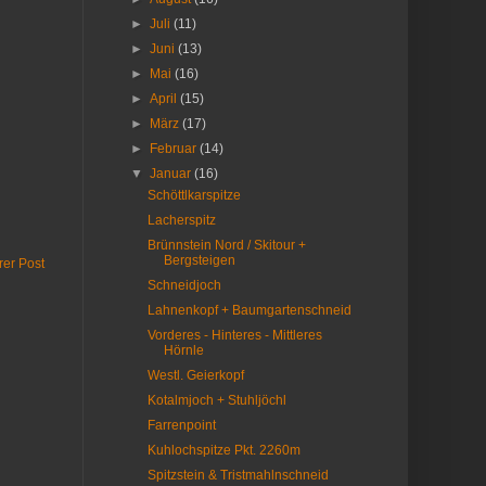
►
Juli
(11)
►
Juni
(13)
►
Mai
(16)
►
April
(15)
►
März
(17)
►
Februar
(14)
▼
Januar
(16)
Schöttlkarspitze
Lacherspitz
Brünnstein Nord / Skitour +
Bergsteigen
rer Post
Schneidjoch
Lahnenkopf + Baumgartenschneid
Vorderes - Hinteres - Mittleres
Hörnle
Westl. Geierkopf
Kotalmjoch + Stuhljöchl
Farrenpoint
Kuhlochspitze Pkt. 2260m
Spitzstein & Tristmahlnschneid