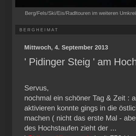
Berg/Fels/Ski/Eis/Radltouren im weiteren Umkre
B E R G H E I M A T
Mittwoch, 4. September 2013
' Pidinger Steig ' am Hoc
Servus,
nochmal ein schöner Tag & Zeit : a
aktivieren konnte gings in die östl
machen ( nicht das erste Mal - ab
des Hochstaufen zieht der ...