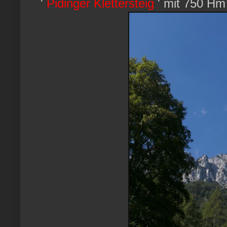
'
Pidinger Klettersteig
' mit 750 Hm 