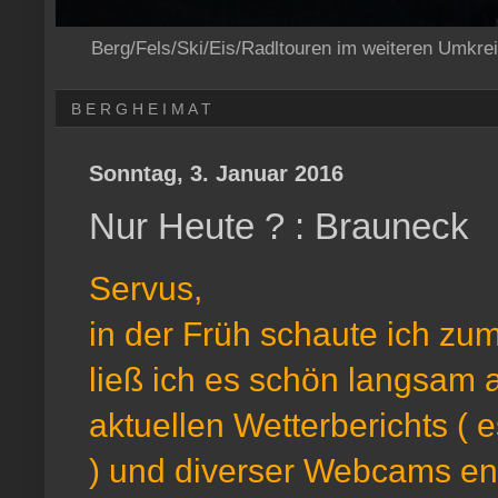
Berg/Fels/Ski/Eis/Radltouren im weiteren Umkre
B E R G H E I M A T
Sonntag, 3. Januar 2016
Nur Heute ? : Brauneck
Servus,
in der Früh schaute ich zum
ließ ich es schön langsam
aktuellen Wetterberichts ( 
) und diverser Webcams ents