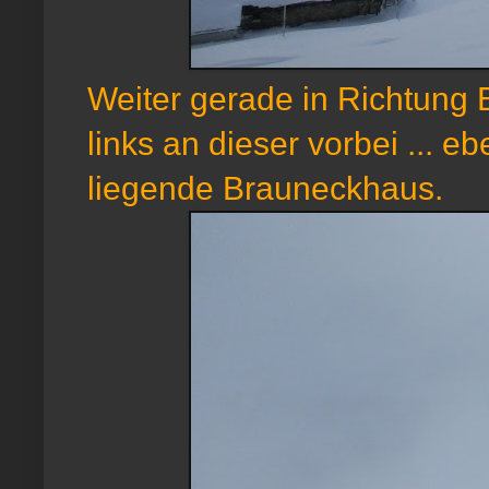
Weiter gerade in Richtung
links an dieser vorbei ... 
liegende Brauneckhaus.