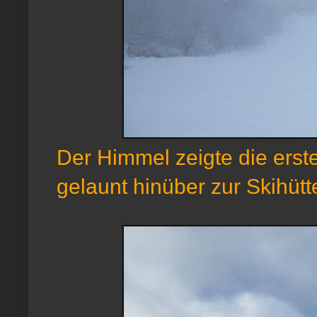
Der Himmel zeigte die erste
gelaunt hinüber zur Skihütt