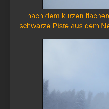
... nach dem kurzen flacher
schwarze Piste aus dem Ne