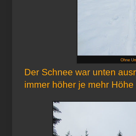
Ohne Ums
Der Schnee war unten aus
immer höher je mehr Höhe