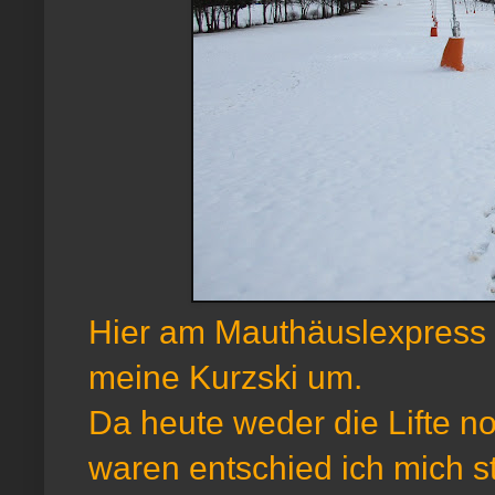
Hier am Mauthäuslexpress ( 
meine Kurzski um.
Da heute weder die Lifte n
waren entschied ich mich st