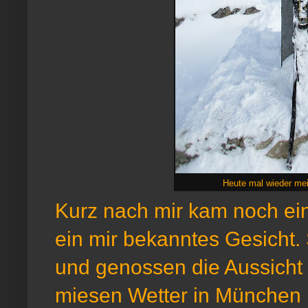
Heute mal wieder mein
Kurz nach mir kam noch ein
ein mir bekanntes Gesicht.
und genossen die Aussicht 
miesen Wetter in München 