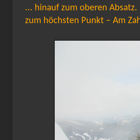
... hinauf zum oberen Absatz. 
zum höchsten Punkt – Am Za