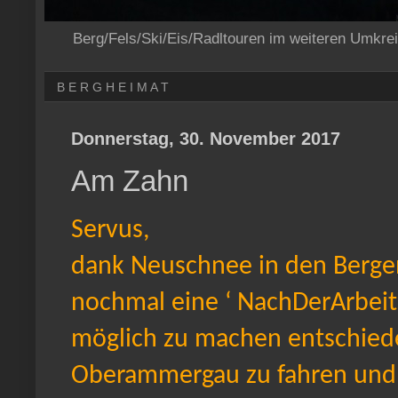
Berg/Fels/Ski/Eis/Radltouren im weiteren Umkre
B E R G H E I M A T
Donnerstag, 30. November 2017
Am Zahn
Servus,
dank Neuschnee in den Bergen
nochmal eine ‘ NachDerArbeitS
möglich zu machen entschied
Oberammergau zu fahren und