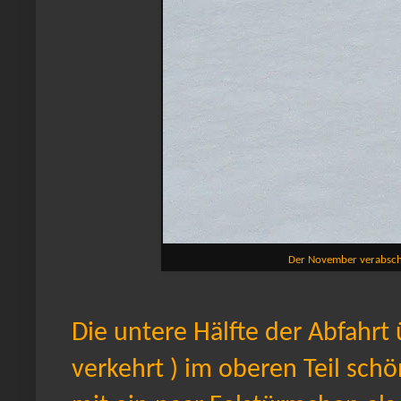
Der November verabschi
Die untere Hälfte der Abfahrt ü
verkehrt ) im oberen Teil sch