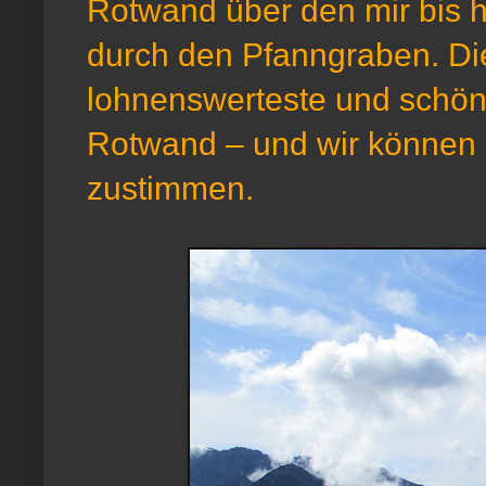
Rotwand über den mir bis 
durch den Pfanngraben. Die
lohnenswerteste und schöns
Rotwand – und wir können 
zustimmen.