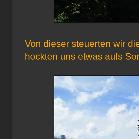
Von dieser steuerten wir di
hockten uns etwas aufs So