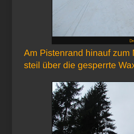
Dr
Am Pistenrand hinauf zum M
steil über die gesperrte W