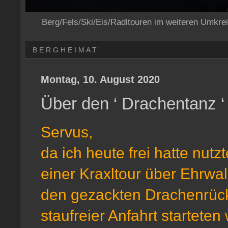
Berg/Fels/Ski/Eis/Radltouren im weiteren Umkre
B E R G H E I M A T
Montag, 10. August 2020
Über den ‘ Drachentanz ‘
Servus,
da ich heute frei hatte nut
einer Kraxltour über Ehrwal
den gezackten Drachenrüc
staufreier Anfahrt startete