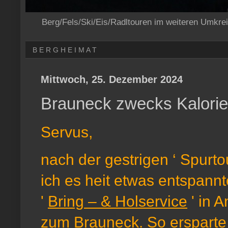
Berg/Fels/Ski/Eis/Radltouren im weiteren Umkre
B E R G H E I M A T
Mittwoch, 25. Dezember 2024
Brauneck zwecks Kalori
Servus,
nach der gestrigen ‘ Spurt
ich es heit etwas entspann
'
Bring – & Holservice
' in 
zum Brauneck. So ersparte 