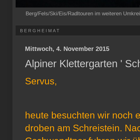
Berg/Fels/Ski/Eis/Radltouren im weiteren Umkre
B E R G H E I M A T
Mittwoch, 4. November 2015
Alpiner Klettergarten ' Sch
Servus,
heute besuchten wir noch e
droben am Schreistein. Nac