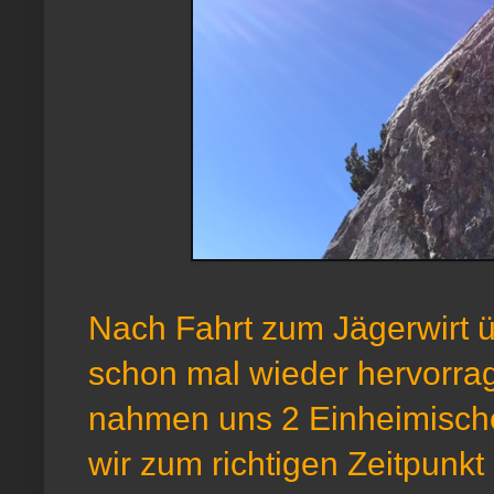
Nach Fahrt zum Jägerwirt 
schon mal wieder hervorrage
nahmen uns 2 Einheimische
wir zum richtigen Zeitpunkt