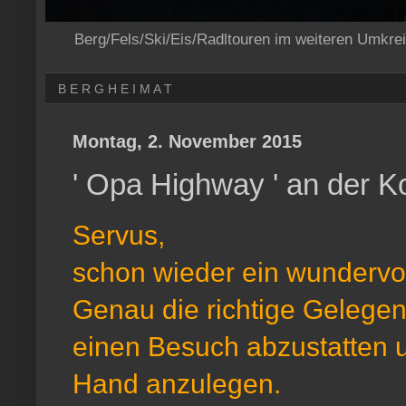
Berg/Fels/Ski/Eis/Radltouren im weiteren Umkre
B E R G H E I M A T
Montag, 2. November 2015
' Opa Highway ' an der K
Servus,
schon wieder ein wundervol
Genau die richtige Geleg
einen Besuch abzustatten u
Hand anzulegen.