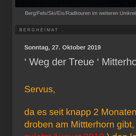
Berg/Fels/Ski/Eis/Radltouren im weiteren Umkre
B E R G H E I M A T
Sonntag, 27. Oktober 2019
‘ Weg der Treue ‘ Mitterh
Servus,
da es seit knapp 2 Monaten
droben am Mittterhorn gibt