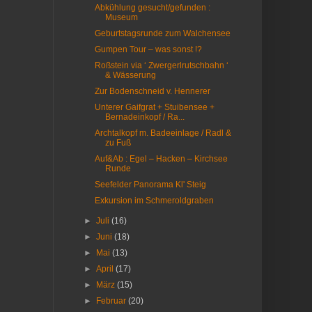
Abkühlung gesucht/gefunden :
Museum
Geburtstagsrunde zum Walchensee
Gumpen Tour – was sonst !?
Roßstein via ‘ Zwergerlrutschbahn ‘
& Wässerung
Zur Bodenschneid v. Hennerer
Unterer Gaifgrat + Stuibensee +
Bernadeinkopf / Ra...
Archtalkopf m. Badeeinlage / Radl &
zu Fuß
Auf&Ab : Egel – Hacken – Kirchsee
Runde
Seefelder Panorama Kl' Steig
Exkursion im Schmeroldgraben
►
Juli
(16)
►
Juni
(18)
►
Mai
(13)
►
April
(17)
►
März
(15)
►
Februar
(20)