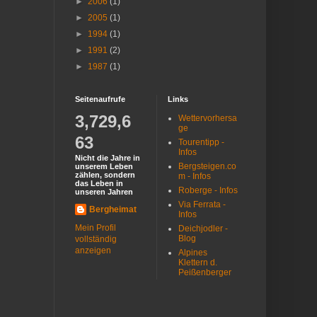
►
2006
(1)
►
2005
(1)
►
1994
(1)
►
1991
(2)
►
1987
(1)
Seitenaufrufe
Links
3,729,6
Wettervorhersa
ge
63
Tourentipp -
Infos
Nicht die Jahre in
Bergsteigen.co
unserem Leben
zählen, sondern
m - Infos
das Leben in
Roberge - Infos
unseren Jahren
Via Ferrata -
Bergheimat
Infos
Mein Profil
Deichjodler -
Blog
vollständig
anzeigen
Alpines
Klettern d.
Peißenberger