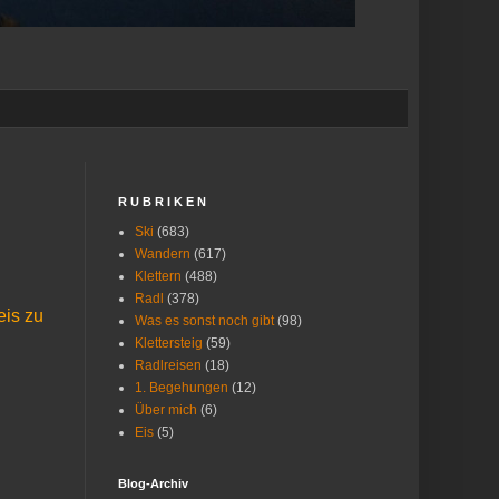
R U B R I K E N
Ski
(683)
Wandern
(617)
Klettern
(488)
Radl
(378)
eis zu
Was es sonst noch gibt
(98)
Klettersteig
(59)
Radlreisen
(18)
1. Begehungen
(12)
Über mich
(6)
Eis
(5)
Blog-Archiv