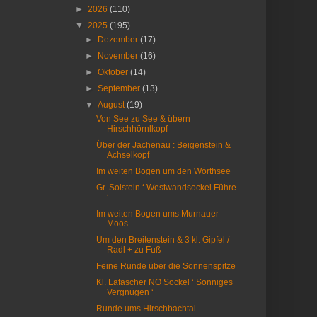
►
2026
(110)
▼
2025
(195)
►
Dezember
(17)
►
November
(16)
►
Oktober
(14)
►
September
(13)
▼
August
(19)
Von See zu See & übern
Hirschhörnlkopf
Über der Jachenau : Beigenstein &
Achselkopf
Im weiten Bogen um den Wörthsee
Gr. Solstein ‘ Westwandsockel Führe
‘
Im weiten Bogen ums Murnauer
Moos
Um den Breitenstein & 3 kl. Gipfel /
Radl + zu Fuß
Feine Runde über die Sonnenspitze
Kl. Lafascher NO Sockel ‘ Sonniges
Vergnügen ‘
Runde ums Hirschbachtal