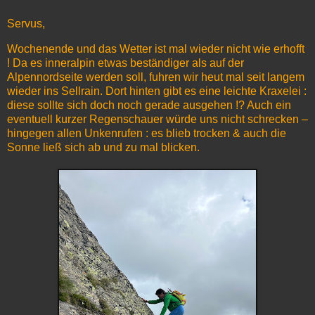
Servus,
Wochenende und das Wetter ist mal wieder nicht wie erhofft
! Da es inneralpin etwas beständiger als auf der
Alpennordseite werden soll, fuhren wir heut mal seit langem
wieder ins Sellrain. Dort hinten gibt es eine leichte Kraxelei :
diese sollte sich doch noch gerade ausgehen !? Auch ein
eventuell kurzer Regenschauer würde uns nicht schrecken –
hingegen allen Unkenrufen : es blieb trocken & auch die
Sonne ließ sich ab und zu mal blicken.