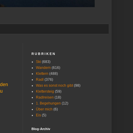
R U B R I K E N
Ski
(683)
Wandern
(616)
Klettern
(488)
Radl
(376)
 den
Was es sonst noch gibt
(98)
zu
Klettersteig
(59)
Radlreisen
(18)
1. Begehungen
(12)
Über mich
(6)
Eis
(5)
Blog-Archiv