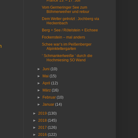
France 13. – 17. Juli
Vom Germeringer See zum
Böhmerweiher und retour
Dem Wetter getrotzt : Jochberg via
Heckenbach
Berg + See / Rötelstein + Eichsee
Fockenstein – mal anders
Schee war’s im Peißenberger
m
Alpinklettergarten
‘ Schmankerlweiße ‘ durch die
Hochmiesing SO Wand
►
Juni
(10)
►
Mai
(15)
►
April
(12)
►
März
(16)
►
Februar
(10)
►
Januar
(14)
►
2019
(130)
►
2018
(145)
►
2017
(126)
►
2016
(122)