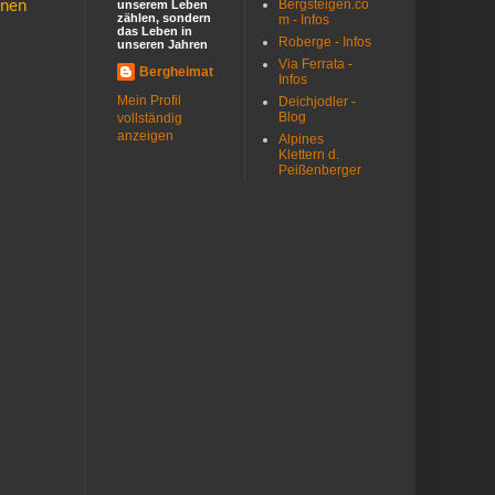
Bergsteigen.co
enen
unserem Leben
zählen, sondern
m - Infos
das Leben in
Roberge - Infos
unseren Jahren
Via Ferrata -
Bergheimat
Infos
Mein Profil
Deichjodler -
Blog
vollständig
anzeigen
Alpines
Klettern d.
Peißenberger