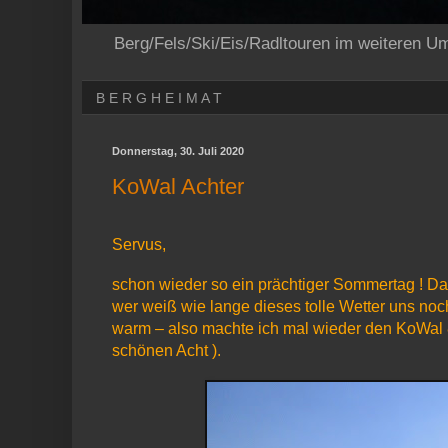
Berg/Fels/Ski/Eis/Radltouren im weiteren U
B E R G H E I M A T
Donnerstag, 30. Juli 2020
KoWal Achter
Servus,
schon wieder so ein prächtiger Sommertag ! Da
wer weiß wie lange dieses tolle Wetter uns noc
warm – also machte ich mal wieder den KoWal 
schönen Acht ).