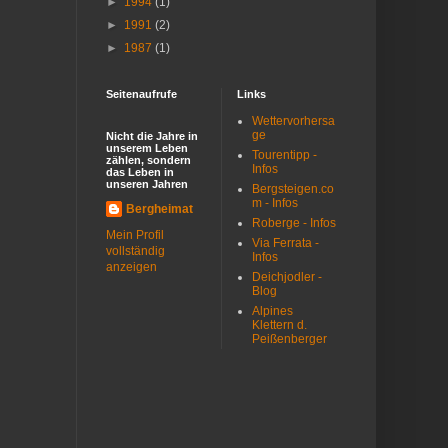
►
1994
(1)
►
1991
(2)
►
1987
(1)
Seitenaufrufe
Links
Wettervorhersa
ge
Nicht die Jahre in
unserem Leben
Tourentipp -
zählen, sondern
Infos
das Leben in
unseren Jahren
Bergsteigen.co
m - Infos
Bergheimat
Roberge - Infos
Mein Profil
Via Ferrata -
vollständig
Infos
anzeigen
Deichjodler -
Blog
Alpines
Klettern d.
Peißenberger