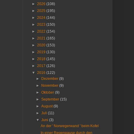
►
2026
(108)
►
2025
(195)
►
2024
(144)
►
2023
(150)
►
2022
(154)
►
2021
(165)
►
2020
(153)
►
2019
(130)
►
2018
(145)
►
2017
(126)
▼
2016
(122)
►
Dezember
(9)
►
November
(9)
►
Oktober
(9)
►
September
(15)
►
August
(9)
►
Juli
(11)
▼
Juni
(3)
An der ' Norwegerwand ' beim Kofel
In einer Regenpause durch den