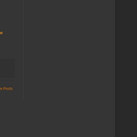
ne
re Posts