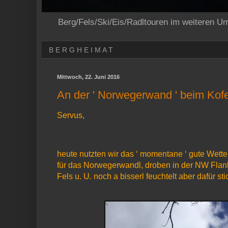
Berg/Fels/Ski/Eis/Radltouren im weiteren U
B E R G H E I M A T
Mittwoch, 22. Juni 2016
An der ' Norwegerwand ' beim Kofe
Servus,
heute nutzten wir das ‘ momentane ‘ gute Wett
für das Norwegerwandl, droben in der NW Fla
Fels u. U. noch a bisserl feuchtelt aber dafür st