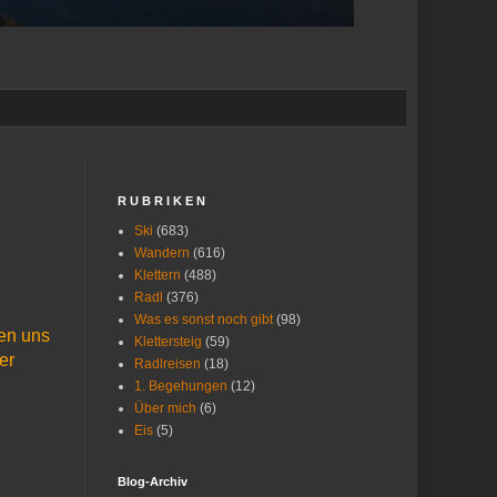
R U B R I K E N
Ski
(683)
Wandern
(616)
Klettern
(488)
Radl
(376)
Was es sonst noch gibt
(98)
den uns
Klettersteig
(59)
er
Radlreisen
(18)
1. Begehungen
(12)
Über mich
(6)
Eis
(5)
Blog-Archiv