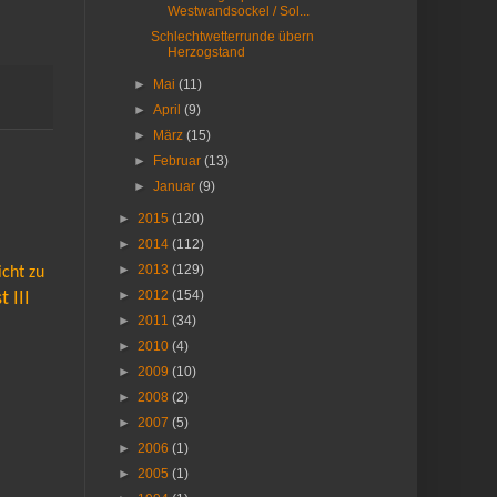
Westwandsockel / Sol...
Schlechtwetterrunde übern
Herzogstand
►
Mai
(11)
►
April
(9)
►
März
(15)
►
Februar
(13)
►
Januar
(9)
►
2015
(120)
►
2014
(112)
►
2013
(129)
cht zu
►
2012
(154)
 III
►
2011
(34)
►
2010
(4)
►
2009
(10)
►
2008
(2)
►
2007
(5)
►
2006
(1)
►
2005
(1)