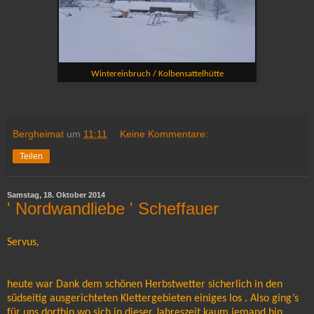
Wintereinbruch / Kolbensattelhütte
Bergheimat
um
11:11
Keine Kommentare:
Teilen
Samstag, 18. Oktober 2014
' Nordwandliebe ' Scheffauer
Servus,
heute war Dank dem schönen Herbstwetter sicherlich in den
südseitig ausgerichteten Klettergebieten einiges los . Also ging’s
für uns dorthin wo sich in dieser Jahreszeit kaum jemand hin