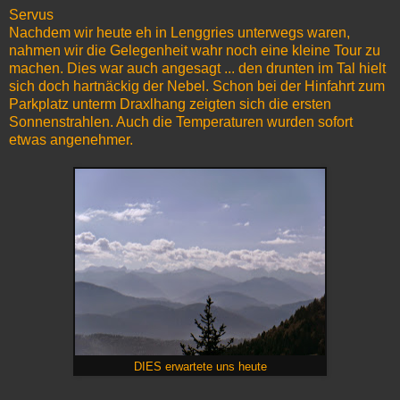
Servus
Nachdem wir heute eh in Lenggries unterwegs waren,
nahmen wir die Gelegenheit wahr noch eine kleine Tour zu
machen. Dies war auch angesagt ... den drunten im Tal hielt
sich doch hartnäckig der Nebel. Schon bei der Hinfahrt zum
Parkplatz unterm Draxlhang zeigten sich die ersten
Sonnenstrahlen. Auch die Temperaturen wurden sofort
etwas angenehmer.
DIES erwartete uns heute