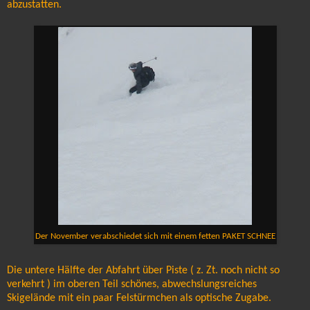
abzustatten.
Der November verabschiedet sich mit einem fetten PAKET SCHNEE
Die untere Hälfte der Abfahrt über Piste ( z. Zt. noch nicht so
verkehrt ) im oberen Teil schönes, abwechslungsreiches
Skigelände mit ein paar Felstürmchen als optische Zugabe.