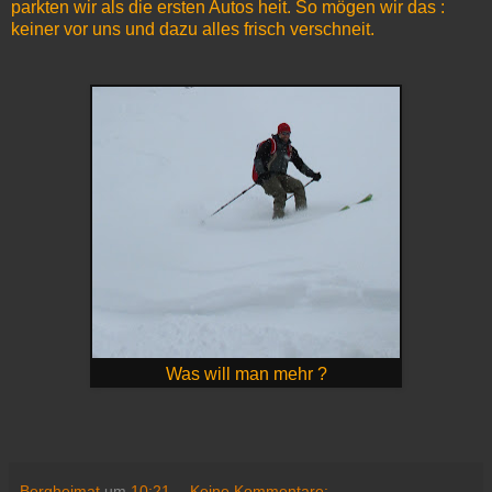
parkten wir als die ersten Autos heit. So mögen wir das :
keiner vor uns und dazu alles frisch verschneit.
Was will man mehr ?
Bergheimat
um
10:21
Keine Kommentare: