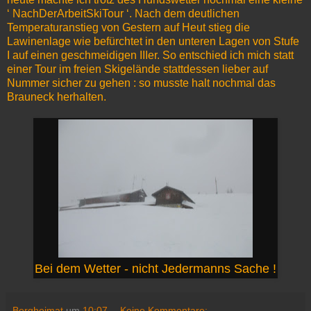
‘ NachDerArbeitSkiTour ‘. Nach dem deutlichen
Temperaturanstieg von Gestern auf Heut stieg die
Lawinenlage wie befürchtet in den unteren Lagen von Stufe
I auf einen geschmeidigen IIIer. So entschied ich mich statt
einer Tour im freien Skigelände stattdessen lieber auf
Nummer sicher zu gehen : so musste halt nochmal das
Brauneck herhalten.
Bei dem Wetter - nicht Jedermanns Sache !
Bergheimat
um
10:07
Keine Kommentare: