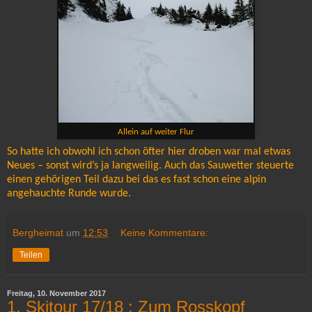
Allein auf weiter Flur
So hatte ich obwohl ich schon öfter hier droben war mal etwas
Neues – sonst wird’s ja langweilig. Auch das Sauwetter steuerte
einen gehörigen Teil dazu bei das es fast schon eine alpin
angehauchte Runde wurde.
Bergheimat
um
12:53
Keine Kommentare:
Teilen
Freitag, 10. November 2017
1. Skitour 17/18 : Zum Rosskopf