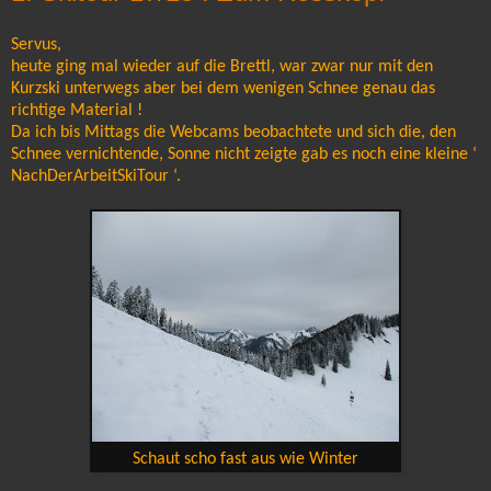
Servus,
heute ging mal wieder auf die Brettl, war zwar nur mit den
Kurzski unterwegs aber bei dem wenigen Schnee genau das
richtige Material !
Da ich bis Mittags die Webcams beobachtete und sich die, den
Schnee vernichtende, Sonne nicht zeigte gab es noch eine kleine ‘
NachDerArbeitSkiTour ‘.
Schaut scho fast aus wie Winter