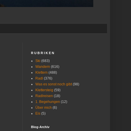
R U B R I K E N
Ski
(683)
Wandern
(616)
Klettern
(488)
Radl
(376)
Was es sonst noch gibt
(98)
Klettersteig
(59)
Radlreisen
(18)
1. Begehungen
(12)
Über mich
(6)
Eis
(5)
Blog-Archiv