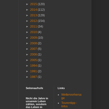
►
2015
(120)
►
2014
(112)
►
2013
(129)
►
2012
(154)
►
2011
(34)
►
2010
(4)
►
2009
(10)
►
2008
(2)
►
2007
(5)
►
2006
(1)
►
2005
(1)
►
1994
(1)
►
1991
(2)
►
1987
(1)
Seitenaufrufe
Links
Wettervorhersa
ge
Nicht die Jahre in
unserem Leben
Tourentipp -
zählen, sondern
Infos
das Leben in