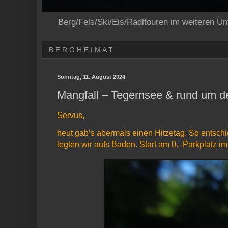
Berg/Fels/Ski/Eis/Radltouren im weiteren U
B E R G H E I M A T
Sonntag, 11. August 2024
Mangfall – Tegernsee & rund um 
Servus,
heut gab’s abermals einen Hitzetag. So entsch
legten wir aufs Baden. Start am 0.- Parkplatz i