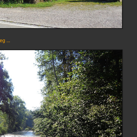
g ...