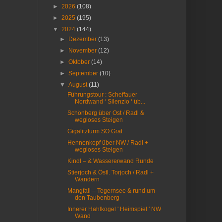
►
2026
(108)
►
2025
(195)
▼
2024
(144)
►
Dezember
(13)
►
November
(12)
►
Oktober
(14)
►
September
(10)
▼
August
(11)
Führungstour : Scheffauer
Nordwand ‘ Silenzio ‘ üb...
Schönberg über Ost / Radl &
wegloses Steigen
Gigalitzturm SO Grat
Hennenkopf über NW / Radl +
wegloses Steigen
Kindl – & Wassererwand Runde
Stierjoch & Östl. Torjoch / Radl +
Wandern
Mangfall – Tegernsee & rund um
den Taubenberg
Innerer Hahlkogel ' Heimspiel ' NW
Wand