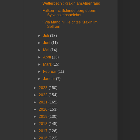
Wetterpech : Kraxln am Alpenrand
Falken – & Schindelberg überm
Sylvensteinspeicher
‘ Via Mandini ‘ leichtes Kraxln im
Sellrain
►
Juli
(13)
►
Juni
(11)
►
Mai
(14)
►
April
(13)
►
März
(15)
►
Februar
(11)
►
Januar
(7)
►
2023
(150)
►
2022
(154)
►
2021
(165)
►
2020
(153)
►
2019
(130)
►
2018
(145)
►
2017
(126)
►
2016
(122)