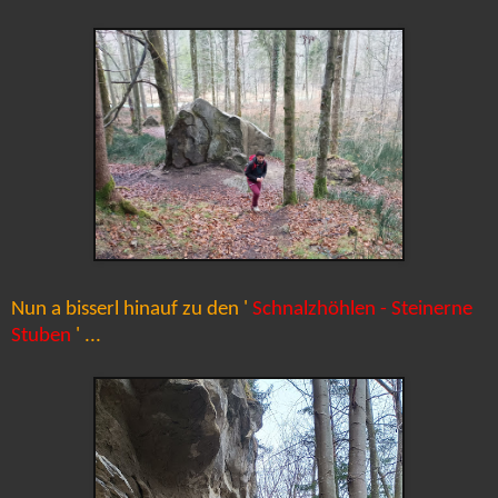
Nun a bisserl hinauf zu den '
Schnalzhöhlen - Steinerne
Stuben
' ...