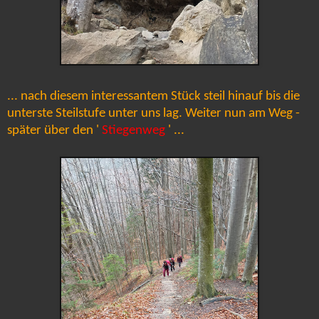
... nach diesem interessantem Stück steil hinauf bis die
unterste Steilstufe unter uns lag. Weiter nun am Weg -
später über den '
Stiegenweg
' ...