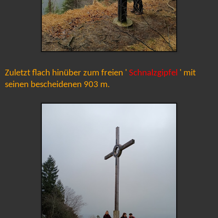
Zuletzt flach hinüber zum freien '
Schnalzgipfel
' mit
seinen bescheidenen 903 m.