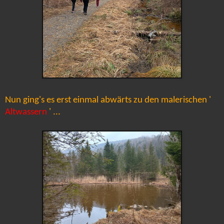
Nun ging's es erst einmal abwärts zu den malerischen '
Altwassern
' ...