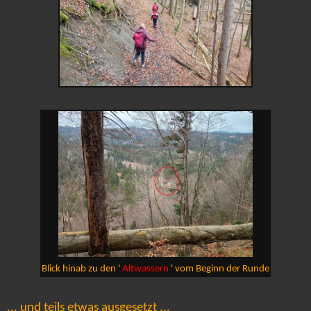
Blick hinab zu den '
Altwassern
' vom Beginn der Runde
... und teils etwas ausgesetzt ...