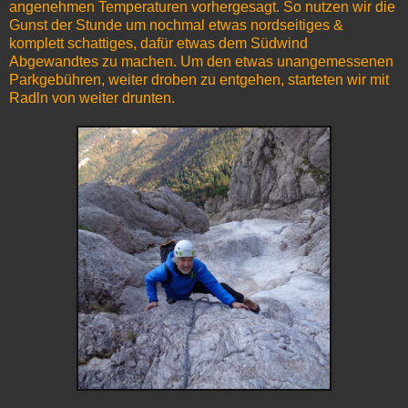
angenehmen Temperaturen vorhergesagt. So nutzen wir die
Gunst der Stunde um nochmal etwas nordseitiges &
komplett schattiges, dafür etwas dem Südwind
Abgewandtes zu machen. Um den etwas unangemessenen
Parkgebühren, weiter droben zu entgehen, starteten wir mit
Radln von weiter drunten.