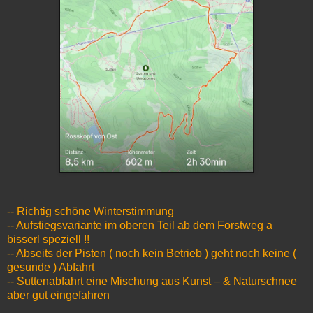
-- Richtig schöne Winterstimmung
-- Aufstiegsvariante im oberen Teil ab dem Forstweg a
bisserl speziell !!
-- Abseits der Pisten ( noch kein Betrieb ) geht noch keine (
gesunde ) Abfahrt
-- Suttenabfahrt eine Mischung aus Kunst – & Naturschnee
aber gut eingefahren