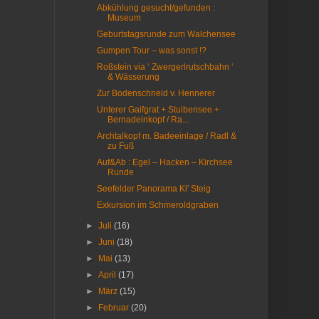
Abkühlung gesucht/gefunden :
Museum
Geburtstagsrunde zum Walchensee
Gumpen Tour – was sonst !?
Roßstein via ‘ Zwergerlrutschbahn ‘
& Wässerung
Zur Bodenschneid v. Hennerer
Unterer Gaifgrat + Stuibensee +
Bernadeinkopf / Ra...
Archtalkopf m. Badeeinlage / Radl &
zu Fuß
Auf&Ab : Egel – Hacken – Kirchsee
Runde
Seefelder Panorama Kl' Steig
Exkursion im Schmeroldgraben
►
Juli
(16)
►
Juni
(18)
►
Mai
(13)
►
April
(17)
►
März
(15)
►
Februar
(20)