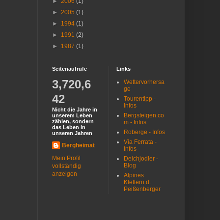
►
2006
(1)
►
2005
(1)
►
1994
(1)
►
1991
(2)
►
1987
(1)
Seitenaufrufe
Links
3,720,6
Wettervorhersa
ge
42
Tourentipp -
Infos
Nicht die Jahre in
Bergsteigen.co
unserem Leben
zählen, sondern
m - Infos
das Leben in
Roberge - Infos
unseren Jahren
Via Ferrata -
Bergheimat
Infos
Mein Profil
Deichjodler -
Blog
vollständig
anzeigen
Alpines
Klettern d.
Peißenberger