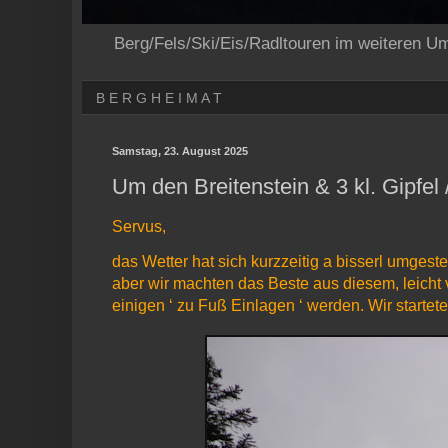
Berg/Fels/Ski/Eis/Radltouren im weiteren U
B E R G H E I M A T
Samstag, 23. August 2025
Um den Breitenstein & 3 kl. Gipfel
Servus,
das Wetter hat sich kurzzeitig a bisserl umgeste
aber wir machten das Beste aus diesem, leicht 
einigen ‘ zu Fuß Einlagen ‘ werden. Wir startet