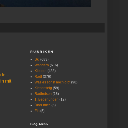
R U B R I K E N
Ski
(683)
Wandern
(616)
Klettern
(488)
ade –
Radl
(376)
in mit
Was es sonst noch gibt
(98)
Klettersteig
(59)
Radlreisen
(18)
1. Begehungen
(12)
Über mich
(6)
Eis
(5)
Blog-Archiv