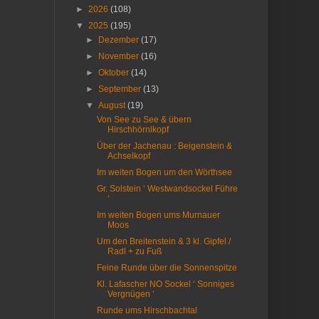
►
2026
(108)
▼
2025
(195)
►
Dezember
(17)
►
November
(16)
►
Oktober
(14)
►
September
(13)
▼
August
(19)
Von See zu See & übern
Hirschhörnlkopf
Über der Jachenau : Beigenstein &
Achselkopf
Im weiten Bogen um den Wörthsee
Gr. Solstein ‘ Westwandsockel Führe
‘
Im weiten Bogen ums Murnauer
Moos
Um den Breitenstein & 3 kl. Gipfel /
Radl + zu Fuß
Feine Runde über die Sonnenspitze
Kl. Lafascher NO Sockel ‘ Sonniges
Vergnügen ‘
Runde ums Hirschbachtal