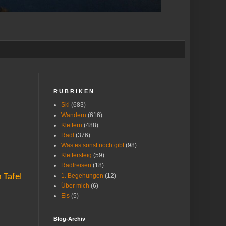
R U B R I K E N
Ski
(683)
Wandern
(616)
Klettern
(488)
Radl
(376)
Was es sonst noch gibt
(98)
Klettersteig
(59)
Radlreisen
(18)
 Tafel
1. Begehungen
(12)
Über mich
(6)
Eis
(5)
Blog-Archiv