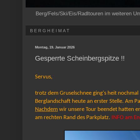
Berg/Fels/Ski/Eis/Radltouren im weiteren U
B E R G H E I M A T
Montag, 19. Januar 2026
Gesperrte Scheinbergspitze !!
Servus,
trotz dem Gruselschnee ging's heit nochmal a
Berglandschaft heute an erster Stelle. Am Pa
Nachdem
wir unsere Tour beendet hatten en
am rechten Rand des Parkplatz.
INFO am End