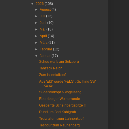
▼
2026
(108)
►
August
(4)
►
Juli
(12)
►
Juni
(10)
►
Mai
(18)
►
April
(14)
►
März
(21)
►
Februar
(12)
▼
Januar
(17)
Schee war's am Setzberg
Tanzeck Reibn
Zum Issentalkopf
Aus 'EIS' wurde 'FELS' : Gr. Illing SW
Kante
Sudelfeldkopf & Vogelsang
Ebersberger Weiherrunde
Gesperrte Scheinbergspitze !!
Rund um Bad Kohlgrub
Trotz allem zum Lahnenkopf
Testtour zum Rauhenberg