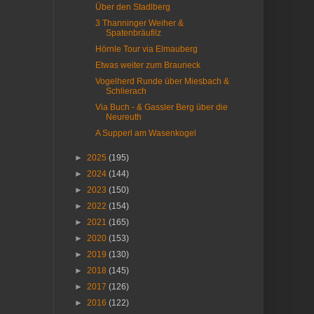
Über den Stadlberg
3 Thanninger Weiher &
Spatenbräufilz
Hörnle Tour via Elmauberg
Etwas weiter zum Brauneck
Vogelherd Runde über Miesbach &
Schlierach
Via Buch - & Gassler Berg über die
Neureuth
A Supperl am Wasenkogel
►
2025
(195)
►
2024
(144)
►
2023
(150)
►
2022
(154)
►
2021
(165)
►
2020
(153)
►
2019
(130)
►
2018
(145)
►
2017
(126)
►
2016
(122)