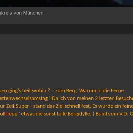
mkreis von München.
en ging's heit wohin ? : zum Berg. Warum in die Ferne
ettenwechselsamstag ! Da ich von meinen 2 letzten Besuch
 Zeit Super - stand das Ziel schnell fest. Es wurde ein fein
oll
D
epp ' etwas die sonst tolle Bergidylle. ( Buidl vom V.D. 