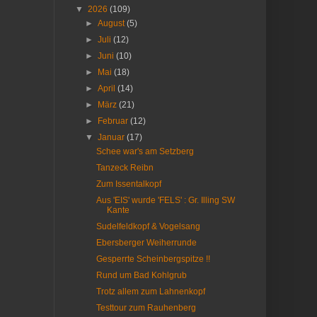
▼
2026
(109)
►
August
(5)
►
Juli
(12)
►
Juni
(10)
►
Mai
(18)
►
April
(14)
►
März
(21)
►
Februar
(12)
▼
Januar
(17)
Schee war's am Setzberg
Tanzeck Reibn
Zum Issentalkopf
Aus 'EIS' wurde 'FELS' : Gr. Illing SW
Kante
Sudelfeldkopf & Vogelsang
Ebersberger Weiherrunde
Gesperrte Scheinbergspitze !!
Rund um Bad Kohlgrub
Trotz allem zum Lahnenkopf
Testtour zum Rauhenberg