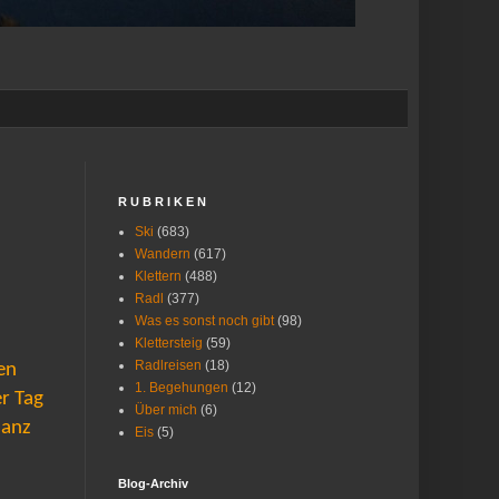
R U B R I K E N
Ski
(683)
Wandern
(617)
Klettern
(488)
Radl
(377)
Was es sonst noch gibt
(98)
Klettersteig
(59)
Radlreisen
(18)
en
1. Begehungen
(12)
er Tag
Über mich
(6)
Ganz
Eis
(5)
Blog-Archiv