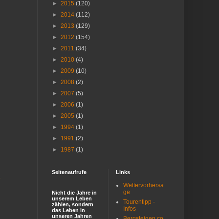
►
2015
(120)
►
2014
(112)
►
2013
(129)
►
2012
(154)
►
2011
(34)
►
2010
(4)
►
2009
(10)
►
2008
(2)
►
2007
(5)
►
2006
(1)
►
2005
(1)
►
1994
(1)
►
1991
(2)
►
1987
(1)
Seitenaufrufe
Links
r
Wettervorhersa
ge
Nicht die Jahre in
unserem Leben
Tourentipp -
zählen, sondern
Infos
das Leben in
unseren Jahren
Bergsteigen.co