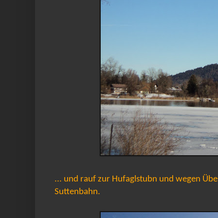
... und rauf zur Hufaglstubn und wegen Übe
Suttenbahn.