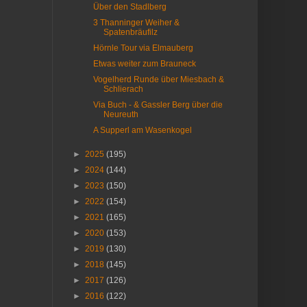
Über den Stadlberg
3 Thanninger Weiher &
Spatenbräufilz
Hörnle Tour via Elmauberg
Etwas weiter zum Brauneck
Vogelherd Runde über Miesbach &
Schlierach
Via Buch - & Gassler Berg über die
Neureuth
A Supperl am Wasenkogel
►
2025
(195)
►
2024
(144)
►
2023
(150)
►
2022
(154)
►
2021
(165)
►
2020
(153)
►
2019
(130)
►
2018
(145)
►
2017
(126)
►
2016
(122)