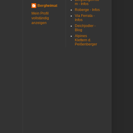
m - Infos
Bergheimat
Roberge - Infos
Mein Profil
Via Ferrata -
vollständig
Infos
anzeigen
Deichjodler -
Blog
Alpines
Klettern d.
Peißenberger