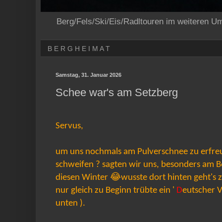
Berg/Fels/Ski/Eis/Radltouren im weiteren U
B E R G H E I M A T
Samstag, 31. Januar 2026
Schee war's am Setzberg
Servus,
um uns nochmals am Pulverschnee zu erfreu
schweifen ? sagten wir uns, besonders am B
diesen Winter 😂wusste dort hinten geht's zur
nur gleich zu Beginn trübte ein '
D
eutscher V
unten ).