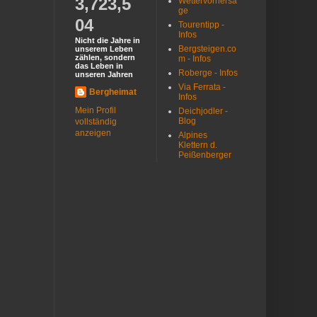
3,723,5
Wettervorhersa
ge
04
Tourentipp -
Infos
Nicht die Jahre in
Bergsteigen.co
unserem Leben
zählen, sondern
m - Infos
das Leben in
Roberge - Infos
unseren Jahren
Via Ferrata -
Bergheimat
Infos
Mein Profil
Deichjodler -
Blog
vollständig
anzeigen
Alpines
Klettern d.
Peißenberger