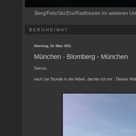
Berg/Fels/Ski/Eis/Radltouren im weiteren U
B E R G H E I M A T
Dienstag, 15. März 2011
München - Blomberg - München
Servus,
nach 1er Stunde in der Arbeit, dachte ich mir : Dieses W