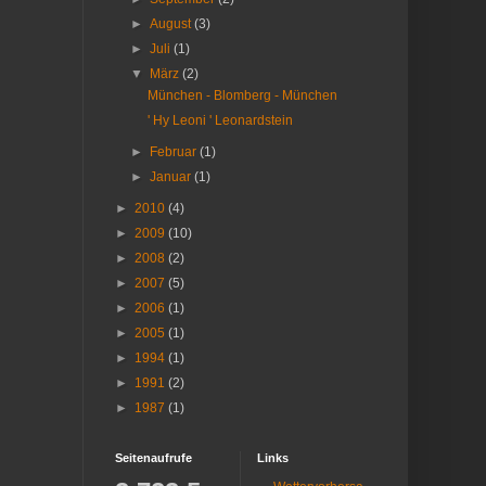
►
August
(3)
►
Juli
(1)
▼
März
(2)
München - Blomberg - München
' Hy Leoni ' Leonardstein
►
Februar
(1)
►
Januar
(1)
►
2010
(4)
►
2009
(10)
►
2008
(2)
►
2007
(5)
►
2006
(1)
►
2005
(1)
►
1994
(1)
►
1991
(2)
►
1987
(1)
Seitenaufrufe
Links