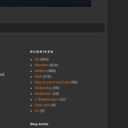
R U B R I K E N
Ski
(683)
Wandern
(616)
Klettern
(488)
adl.
Radl
(376)
Was es sonst noch gibt
(98)
Klettersteig
(59)
Radlreisen
(18)
1. Begehungen
(12)
Über mich
(6)
Eis
(5)
Blog-Archiv