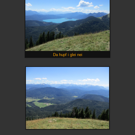
Da hupf i glei nei