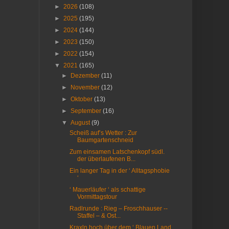
►
2026
(108)
►
2025
(195)
►
2024
(144)
►
2023
(150)
►
2022
(154)
▼
2021
(165)
►
Dezember
(11)
►
November
(12)
►
Oktober
(13)
►
September
(16)
▼
August
(9)
Scheiß auf’s Wetter : Zur
Baumgartenschneid
Zum einsamen Latschenkopf südl.
der überlaufenen B...
Ein langer Tag in der ‘ Alltagsphobie
‘
‘ Mauerläufer ‘ als schattige
Vormittagstour
Radlrunde : Rieg – Froschhauser --
Staffel – & Ost...
Kraxln hoch über dem ‘ Blauen Land