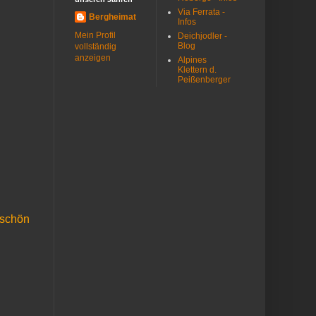
Via Ferrata -
Bergheimat
Infos
Mein Profil
Deichjodler -
Blog
vollständig
anzeigen
Alpines
Klettern d.
Peißenberger
 schön