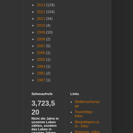
►
2013
(129)
►
2012
(154)
►
2011
(34)
►
2010
(4)
►
2009
(10)
►
2008
(2)
►
2007
(5)
►
2006
(1)
►
2005
(1)
►
1994
(1)
►
1991
(2)
►
1987
(1)
Seitenaufrufe
Links
3,723,5
Wettervorhersa
ge
20
Tourentipp -
Infos
Nicht die Jahre in
Bergsteigen.co
unserem Leben
zählen, sondern
m - Infos
das Leben in
Roberge - Infos
unseren Jahren