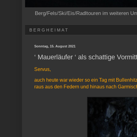
Berg/Fels/Ski/Eis/Radltouren im weiteren U
B E R G H E I M A T
Sonntag, 15. August 2021
‘ Mauerläufer ‘ als schattige Vormit
Servus,
auch heute war wieder so ein Tag mit Bullenhitz
raus aus den Federn und hinaus nach Garmisch (