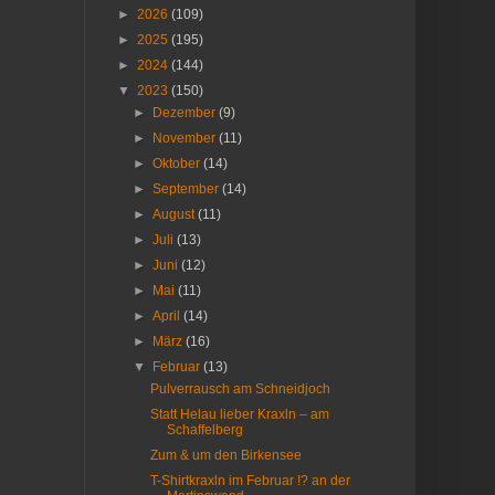
►
2026
(109)
►
2025
(195)
►
2024
(144)
▼
2023
(150)
►
Dezember
(9)
►
November
(11)
►
Oktober
(14)
►
September
(14)
►
August
(11)
►
Juli
(13)
►
Juni
(12)
►
Mai
(11)
►
April
(14)
►
März
(16)
▼
Februar
(13)
Pulverrausch am Schneidjoch
Statt Helau lieber Kraxln – am
Schaffelberg
Zum & um den Birkensee
T-Shirtkraxln im Februar !? an der