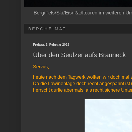
Berg/Fels/Ski/Eis/Radltouren im weiteren U
B E R G H E I M A T
Freitag, 3. Februar 2023
Über den Seufzer aufs Brauneck
Servus,
heute nach dem Tagwerk wollten wir doch mal 
Da die Lawinenlage doch recht angespannt ist 
herrscht durfte abermals, als recht sichere Un