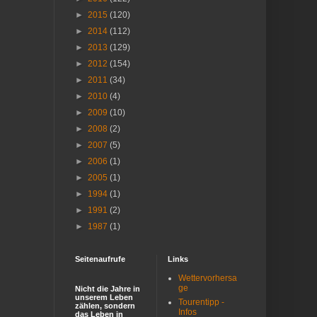
►
2015
(120)
►
2014
(112)
►
2013
(129)
►
2012
(154)
►
2011
(34)
►
2010
(4)
►
2009
(10)
►
2008
(2)
►
2007
(5)
►
2006
(1)
►
2005
(1)
►
1994
(1)
►
1991
(2)
►
1987
(1)
Seitenaufrufe
Links
Wettervorhersa
ge
Nicht die Jahre in
unserem Leben
Tourentipp -
zählen, sondern
Infos
das Leben in