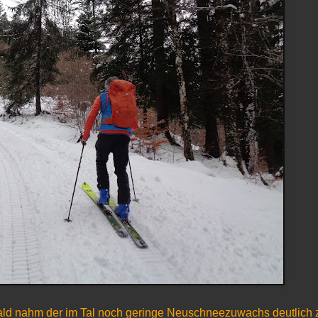
bald nahm der im Tal noch geringe Neuschneezuwachs deutlich 