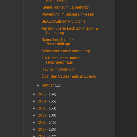
Martinswand
Kleine Tour zum Lahnenkopf
Pulverfund im Bucheralmkessel
BLAU/WEIß am Pfuitjöchle
Am und überm Lech zw. Pitzling &
Landsberg
Schnell noch rauf zum
Teufelstättkopf
Schee war’s am Rauhenberg
Zur Hirschlache unterm
Hirschberghaus
Rauf zum Wolfskopf
Über den Seufzer aufs Brauneck
►
Januar
(12)
►
2022
(154)
►
2021
(165)
►
2020
(153)
►
2019
(130)
►
2018
(145)
►
2017
(126)
►
2016
(122)