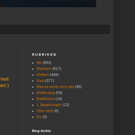
R U B R I K E N
Ski
(683)
Wandern
(617)
Klettern
(488)
haut.
Radl
(377)
en )
Was es sonst noch gibt
(98)
Klettersteig
(59)
Radlreisen
(18)
1. Begehungen
(12)
Über mich
(6)
Eis
(5)
Blog-Archiv