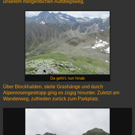
unserem morgentlichen Aufstiegsweg.
Da geht's nun hinab
Über Blockhalden, steile Grashänge und durch
Alpenrosengestrüpp ging es zügig hinunter. Zuletzt am
Wanderweg, zufrieden zurück zum Parkplatz.