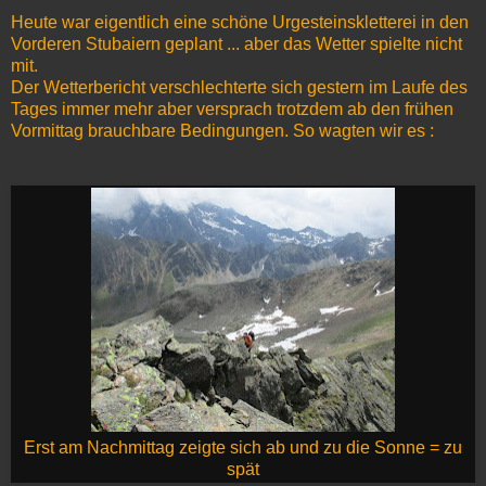
Heute war eigentlich eine schöne Urgesteinskletterei in den
Vorderen Stubaiern geplant ... aber das Wetter spielte nicht
mit.
Der Wetterbericht verschlechterte sich gestern im Laufe des
Tages immer mehr aber versprach trotzdem ab den frühen
Vormittag brauchbare Bedingungen. So wagten wir es :
Erst am Nachmittag zeigte sich ab und zu die Sonne = zu
spät