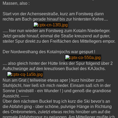
Massen, also :
Start von der Achenseestraße, kurz am Forstweg dann
rechts am Bach gerade hinauf bis zur hintersten Kehre....
..... hier nun wieder am Forstweg zum Kotalm Niederleger.
Jetzt gerade hinauf, einmal die Straße kreuzend auf guter,
steiler Spur direkt zu den Freiflächen des Mittellegers empor.
Der Nordwesthang des Kotalmjochs war gespurt !
.... also gleich hinter der Hütte links der Spur folgend über 2
Aufschwünge auf den kreuzlosen Buckel des KAJochs.
Nun am Grat ( teilweise etwas aper ) kurz hinüber zum
Stuhljöchl, hier ließ ich mich nieder. Einsam saß ich in der
Sonne ( windstill - ein Wunder ! ) und genoß die grandiose
Aussicht. ------
Über den nächsten Buckel trug ich kurz die Ski bevor's an
die Abfahrt ging - über schöne, pulvrige Hänge in Richtung
des Ombrometers, zuletzt etwas rechts hinüber um auf die
normale Abfahrtsspur zu gelangen. Am Mittelleger mußte ich