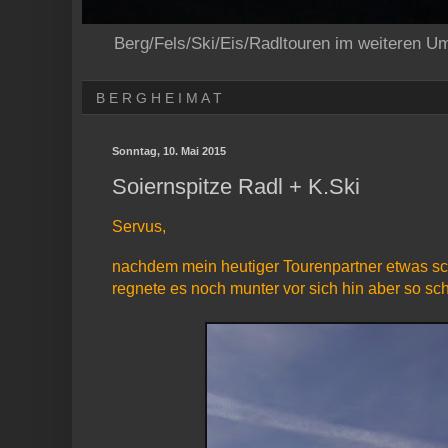
Berg/Fels/Ski/Eis/Radltouren im weiteren U
B E R G H E I M A T
Sonntag, 10. Mai 2015
Soiernspitze Radl + K.Ski
Servus,
nachdem mein heutiger Tourenpartner etwas sch
regnete es noch munter vor sich hin aber so sch