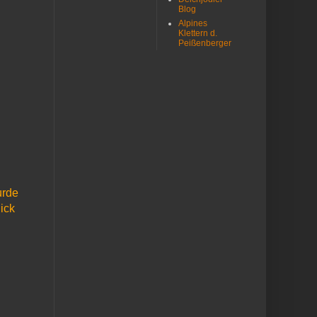
Blog
Alpines
Klettern d.
Peißenberger
urde
lick