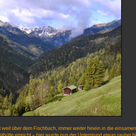
t weit über dem Fischbach, immer weiter hinein in die einsamen
thütte erreicht – hier wurde nun der Untergrund etwas rauher bi