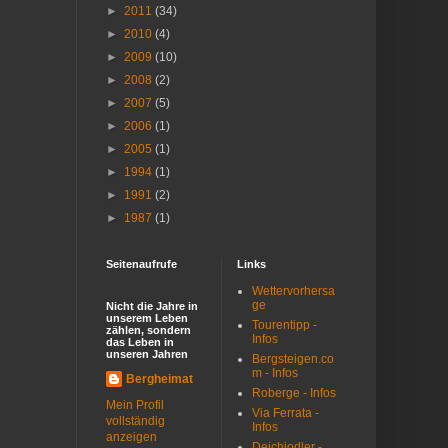
►
2011
(34)
►
2010
(4)
►
2009
(10)
►
2008
(2)
►
2007
(5)
►
2006
(1)
►
2005
(1)
►
1994
(1)
►
1991
(2)
►
1987
(1)
Seitenaufrufe
Links
Wettervorhersa
ge
Nicht die Jahre in
unserem Leben
Tourentipp -
zählen, sondern
Infos
das Leben in
unseren Jahren
Bergsteigen.co
m - Infos
Bergheimat
Roberge - Infos
Mein Profil
Via Ferrata -
vollständig
Infos
anzeigen
Deichjodler -