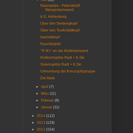
Naunspitze - Petersköpfl -
Steingrubenwand
K.G. Hohenburg
Über den Seebergkopf
Über den Teufelstättkopf
Issentalkopf
Rauchköpfel
' R W I ' an der Multerkarwand
Roßlochspitze Radl + K.Ski
Soiernspitze Radl + K.Ski
Umrundung der Kreuzspitzgruppe
Die Mute
►
April
(7)
►
März
(11)
►
Februar
(9)
►
Januar
(11)
►
2014
(112)
►
2013
(129)
►
2012
(154)