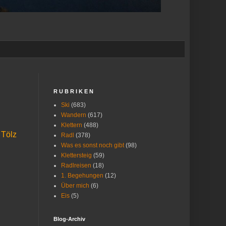
R U B R I K E N
Ski
(683)
Wandern
(617)
Klettern
(488)
 Tölz
Radl
(378)
Was es sonst noch gibt
(98)
Klettersteig
(59)
Radlreisen
(18)
1. Begehungen
(12)
Über mich
(6)
Eis
(5)
Blog-Archiv