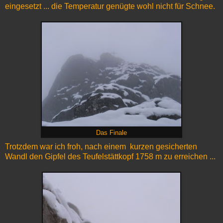
eingesetzt ... die Temperatur genügte wohl nicht für Schnee.
Das Finale
Trotzdem war ich froh, nach einem kurzen gesicherten
Wandl den Gipfel des Teufelstättkopf 1758 m zu erreichen ...