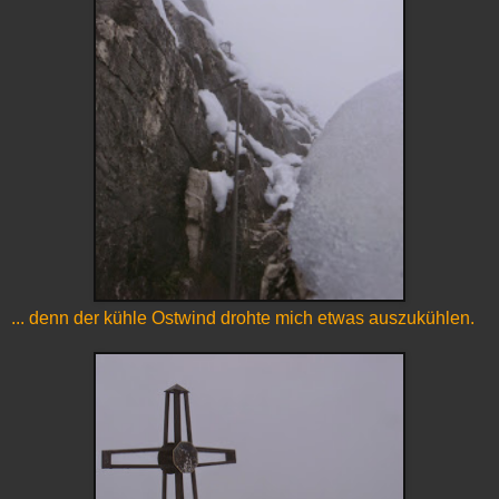
... denn der kühle Ostwind drohte mich etwas auszukühlen.