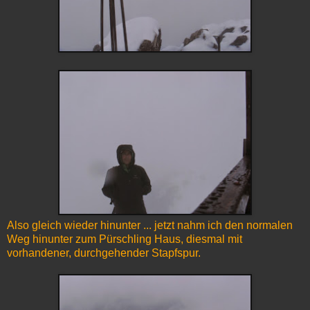
Also gleich wieder hinunter ... jetzt nahm ich den normalen
Weg hinunter zum Pürschling Haus, diesmal mit
vorhandener, durchgehender Stapfspur.