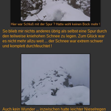
Hier war Schluß mit der Spur ? Hatte wohl keinen Bock mehr !
So blieb mir nichts anderes übrig als selbst eine Spur durch
den teilweise kniehohen Schnee zu legen. Zum Glück war
es nicht mehr allzu weit ... der Schnee war extrem schwer
und komplett durchfeuchtet !
Auch kein Wunder ... inzwischen hatte leichter Nieselregen