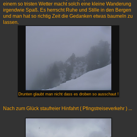
einem so tristen Wetter macht solch eine kleine Wanderung
irgendwie Spaß. Es herrscht Ruhe und Stille in den Bergen
und man hat so richtig Zeit die Gedanken etwas baumeln zu
lassen.
Drunten glaubt man nicht dass es droben so ausschaut !
Nach zum Glück staufreier Hinfahrt ( Pfingstreiseverkehr ) ...