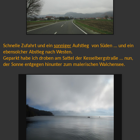
Schnelle Zufahrt und ein
sonniger
Aufstieg von Süden ... und ein
ebensolcher Abstieg nach Westen.
Geparkt habe ich droben am Sattel der Kesselbergstraße ... nun,
der Sonne entgegen hinunter zum malerischen Walchensee.