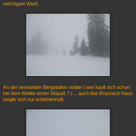
milchigem Weiß.
An der verwaisten Bergstation vorbei ( wer kauft sich schon
bei dem Wetter einen Skipaß ? ) ... auch das Brauneck Haus
zeigte sich nur schemenhaft.