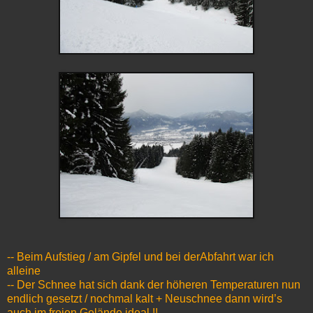
-- Beim Aufstieg / am Gipfel und bei derAbfahrt war ich
alleine
-- Der Schnee hat sich dank der höheren Temperaturen nun
endlich gesetzt / nochmal kalt + Neuschnee dann wird’s
auch im freien Gelände ideal !!