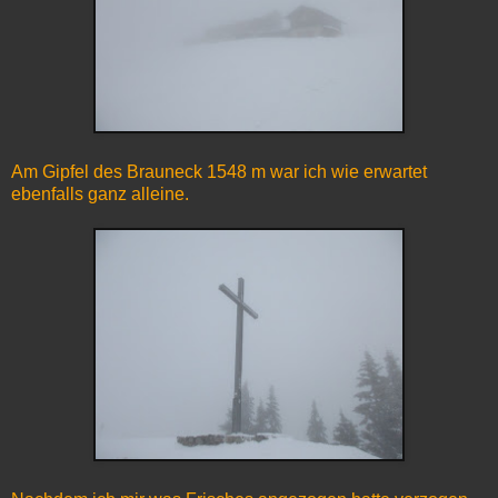
Am Gipfel des Brauneck 1548 m war ich wie erwartet
ebenfalls ganz alleine.