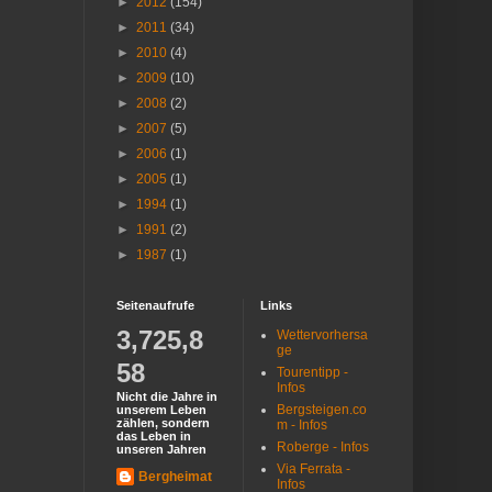
►
2012
(154)
►
2011
(34)
►
2010
(4)
►
2009
(10)
►
2008
(2)
►
2007
(5)
►
2006
(1)
►
2005
(1)
►
1994
(1)
►
1991
(2)
►
1987
(1)
Seitenaufrufe
Links
3,725,8
Wettervorhersa
ge
58
Tourentipp -
Infos
Nicht die Jahre in
Bergsteigen.co
unserem Leben
zählen, sondern
m - Infos
das Leben in
Roberge - Infos
unseren Jahren
Via Ferrata -
Bergheimat
Infos