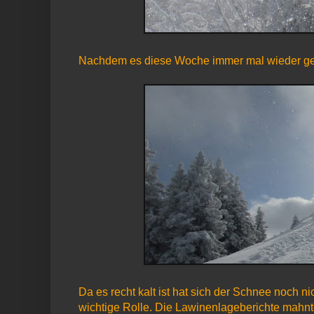
Nachdem es diese Woche immer mal wieder gesc
Da es recht kalt ist hat sich der Schnee noch n
wichtige Rolle. Die Lawinenlageberichte mahnt