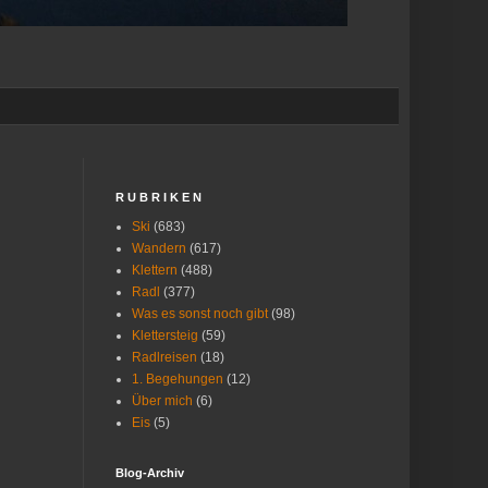
R U B R I K E N
Ski
(683)
Wandern
(617)
Klettern
(488)
Radl
(377)
Was es sonst noch gibt
(98)
Klettersteig
(59)
Radlreisen
(18)
1. Begehungen
(12)
Über mich
(6)
Eis
(5)
Blog-Archiv