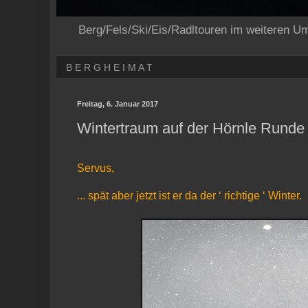
Berg/Fels/Ski/Eis/Radltouren im weiteren U
B E R G H E I M A T
Freitag, 6. Januar 2017
Wintertraum auf der Hörnle Runde
Servus,
... spät aber jetzt ist er da der ‘ richtige ‘ Winter.