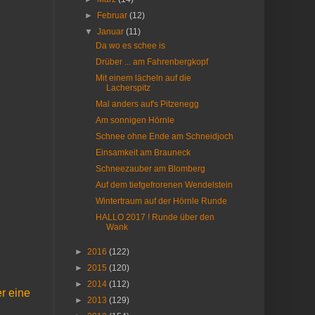
►
Februar
(12)
▼
Januar
(11)
Da wo es schee is
.
Drüber ... am Fahrenbergkopf
Mit einem lächeln auf die
Lacherspitz
Mal anders auf's Pitzenegg
Am sonnigen Hörnle
Schnee ohne Ende am Schneidjoch
Einsamkeit am Brauneck
Schneezauber am Blomberg
Auf dem tiefgefrorenen Wendelstein
Wintertraum auf der Hörnle Runde
HALLO 2017 ! Runde über den
Wank
►
2016
(122)
►
2015
(120)
►
2014
(112)
er eine
►
2013
(129)
.