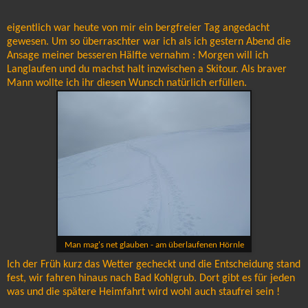
eigentlich war heute von mir ein bergfreier Tag angedacht
gewesen. Um so überraschter war ich als ich gestern Abend die
Ansage meiner besseren Hälfte vernahm : Morgen will ich
Langlaufen und du machst halt inzwischen a Skitour. Als braver
Mann wollte ich ihr diesen Wunsch natürlich erfüllen.
Man mag's net glauben - am überlaufenen Hörnle
Ich der Früh kurz das Wetter gecheckt und die Entscheidung stand
fest, wir fahren hinaus nach Bad Kohlgrub. Dort gibt es für jeden
was und die spätere Heimfahrt wird wohl auch staufrei sein !