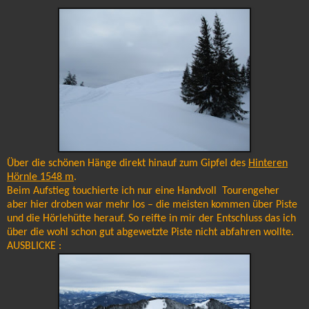
Über die schönen Hänge direkt hinauf zum Gipfel des
Hinteren
Hörnle 1548 m
.
Beim Aufstieg touchierte ich nur eine Handvoll Tourengeher
aber hier droben war mehr los – die meisten kommen über Piste
und die Hörlehütte herauf. So reifte in mir der Entschluss das ich
über die wohl schon gut abgewetzte Piste nicht abfahren wollte.
AUSBLICKE :