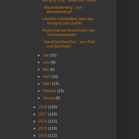
Auf ging’s zur ‘ Mitterhorn Safari ‘
‘ Mauerläufersteig ‘ zum
Bernadeinkopf
Leichtes Soloklettern über den
Nordgrat zum Zwölfe...
Radlrunde bei Rosenheim / bei
Schmuddelwetter
‘ NachDerArbeitTour ‘ zum Roß –
und Buchstein
►
Juli
(10)
►
Juni
(9)
►
Mai
(8)
►
April
(10)
►
März
(15)
►
Februar
(15)
►
Januar
(9)
►
2018
(145)
►
2017
(126)
►
2016
(122)
►
2015
(120)
►
2014
(112)