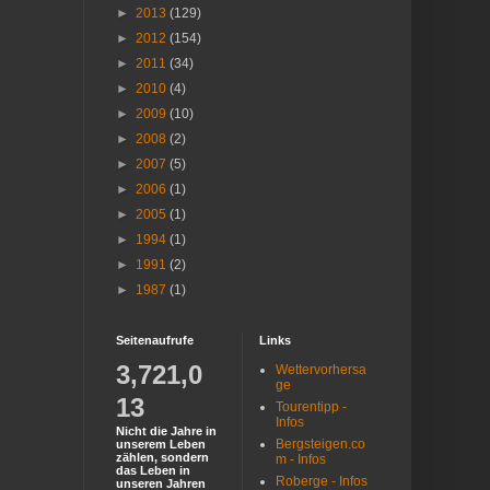
►
2013
(129)
►
2012
(154)
►
2011
(34)
►
2010
(4)
►
2009
(10)
►
2008
(2)
►
2007
(5)
►
2006
(1)
►
2005
(1)
►
1994
(1)
►
1991
(2)
►
1987
(1)
Seitenaufrufe
Links
3,721,0
Wettervorhersa
ge
13
Tourentipp -
Infos
Nicht die Jahre in
Bergsteigen.co
unserem Leben
zählen, sondern
m - Infos
das Leben in
Roberge - Infos
unseren Jahren