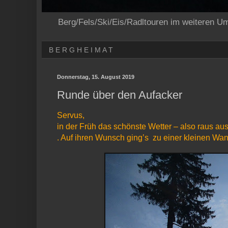
Berg/Fels/Ski/Eis/Radltouren im weiteren U
B E R G H E I M A T
Donnerstag, 15. August 2019
Runde über den Aufacker
Servus,
in der Früh das schönste Wetter – also raus au
. Auf ihren Wunsch ging’s zu einer kleinen Wa