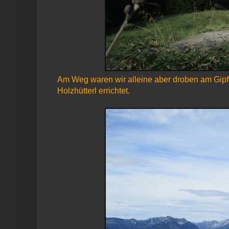
Am Weg waren wir alleine aber droben am Gipfe
Holzhütterl errichtet.