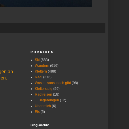
R U B R I K E N
Ski
(683)
Wandern
(616)
egen an
Klettern
(488)
Radl
(376)
gen.
Was es sonst noch gibt
(98)
Klettersteig
(59)
Radlreisen
(18)
1. Begehungen
(12)
Über mich
(6)
Eis
(5)
Blog-Archiv